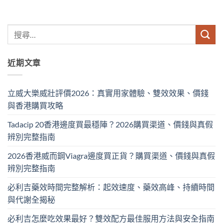
近期文章
立威大樂威壯評價2026：真實用家體驗、雙效效果、價錢
與香港購買攻略
Tadacip 20香港邊度買最穩陣？2026購買渠道、價錢與真假
辨別完整指南
2026香港威而鋼Viagra邊度買正貨？購買渠道、價錢與真假
辨別完整指南
必利吉藥效時間完整解析：起效速度、藥效高峰、持續時間
與代謝全揭秘
必利吉怎麼吃效果最好？雙效配方最佳服用方法與安全指南