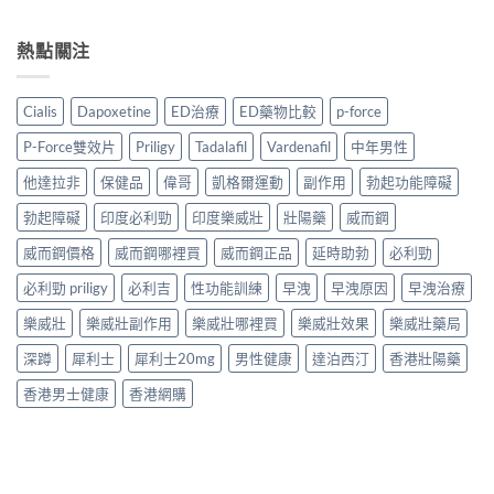
熱點關注
Cialis
Dapoxetine
ED治療
ED藥物比較
p-force
P-Force雙效片
Priligy
Tadalafil
Vardenafil
中年男性
他達拉非
保健品
偉哥
凱格爾運動
副作用
勃起功能障礙
勃起障礙
印度必利勁
印度樂威壯
壯陽藥
威而鋼
威而鋼價格
威而鋼哪裡買
威而鋼正品
延時助勃
必利勁
必利勁 priligy
必利吉
性功能訓練
早洩
早洩原因
早洩治療
樂威壯
樂威壯副作用
樂威壯哪裡買
樂威壯效果
樂威壯藥局
深蹲
犀利士
犀利士20mg
男性健康
達泊西汀
香港壯陽藥
香港男士健康
香港網購