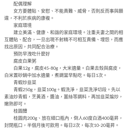
配偶理解
女方要體貼、安慰、不能責難、威脅，否則反而事與願
違，不利於疾病的康複。
家庭環境
建立美滿、健康、和諧的家庭環境。注重夫妻之間的相
互體貼、配合，一旦出現不射精不可相互責備、埋怨，而應
找出原因，共同配合治療。
預防早洩吃什麼好
腐皮白果粥
白果12g，腐皮45-80g，大米適量。白果去殼與腐皮，
白米置砂鍋中加水適量，煮調當早點吃。每日1次。
青蝦炒韭菜
青蝦250g，韭菜100g。蝦洗淨，韭菜洗淨切段。先以
素油炒青蝦，烹黃酒，醬油，薑絲等調料，再加韭菜煸炒，
嫩熟即可。
桂圓醴
桂圓肉200g、放在細口瓶內，倒人60度白酒400毫昇，
封閉瓶口，半個月後可飲用。每日2次，每次10-20毫昇。