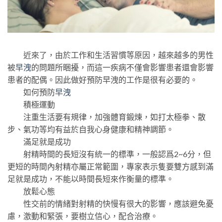
近來了，由於工作和生活習慣等原因，越來越多的男性
被
早洩
的問題所睏擾，而這一疾病不僅會影響患者還會影響
患者的配偶。因此做好預防早洩的工作是很有必要的。
如何預防
早洩
積極運動
注重生活要有規律，加強體育鍛煉，如打太極拳、散
步、氣功等均有益於自我心身健康和精神調節。
滿足就是成功
射精時間的長短沒有統一的標準，一般認爲2~6分，但
更短的時間內射精亦屬正常範圍，專家表示隻要雙方感到滿
足就是成功，不能以時間長短來作衡量的標準。
放鬆心態
性交前的情緒對射精的快慢有很大的影響，應該避免憂
慮，激動和緊張，要樹立信心，配合治療。