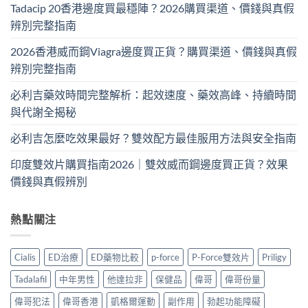
Tadacip 20香港邊度買最穩陣？2026購買渠道、價錢與真假
辨別完整指南
2026香港威而鋼Viagra邊度買正貨？購買渠道、價錢與真假
辨別完整指南
必利吉藥效時間完整解析：起效速度、藥效高峰、持續時間
與代謝全揭秘
必利吉怎麼吃效果最好？雙效配方最佳服用方法與安全指南
印度雙效片購買指南2026｜雙效威而鋼邊度買正貨？效果
價錢與真假辨別
熱點關注
Cialis
ED治療
ED藥物比較
p-force
P-Force雙效片
Priligy
Tadalafil
中年男性
他達拉非
保健品
偉哥
偉哥份量
偉哥犯法
偉哥香港
凱格爾運動
副作用
勃起功能障礙