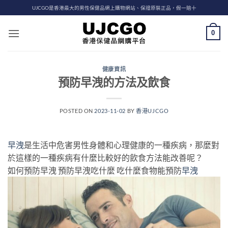
Skip
UJCGO是香港最大的男性保健品網上購物網站、保證原裝正品，假一賠十
to
content
0
健康資訊
預防早洩的方法及飲食
POSTED ON
2023-11-02
BY
香港UJCGO
早洩
是生活中危害男性身體和心理健康的一種疾病，那麼對
於這樣的一種疾病有什麼比較好的飲食方法能改善呢？
如何預防早洩 預防早洩吃什麼 吃什麼食物能預防
早洩