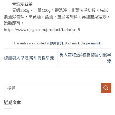
青蝦炒韭菜
青蝦250g，韭菜100g。蝦洗淨，韭菜洗淨切段。先以
素油炒青蝦，烹黃酒，醬油，薑絲等調料，再加韭菜煸炒，
嫩熟即可。
https://www.ujcgo.com/product/tadarise-5
This entry was posted in
健康資訊
. Bookmark the
permalink
.
男人常吃這4種食物易引髮早
認識男人早洩 辨別假性早洩
洩
近期文章