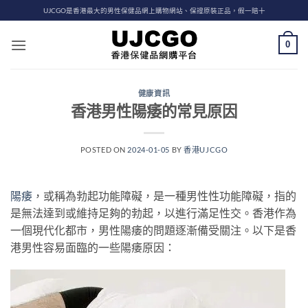
Skip
UJCGO是香港最大的男性保健品網上購物網站、保證原裝正品，假一賠十
to
content
0
健康資訊
香港男性陽痿的常見原因
POSTED ON
2024-01-05
BY
香港UJCGO
陽痿
，或稱為勃起功能障礙，是一種男性性功能障礙，指的
是無法達到或維持足夠的勃起，以進行滿足性交。香港作為
一個現代化都市，男性陽痿的問題逐漸備受關注。以下是香
港男性容易面臨的一些陽痿原因：