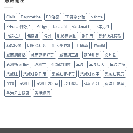
熱點關注
Cialis
Dapoxetine
ED治療
ED藥物比較
p-force
P-Force雙效片
Priligy
Tadalafil
Vardenafil
中年男性
他達拉非
保健品
偉哥
凱格爾運動
副作用
勃起功能障礙
勃起障礙
印度必利勁
印度樂威壯
壯陽藥
威而鋼
威而鋼價格
威而鋼哪裡買
威而鋼正品
延時助勃
必利勁
必利勁 priligy
必利吉
性功能訓練
早洩
早洩原因
早洩治療
樂威壯
樂威壯副作用
樂威壯哪裡買
樂威壯效果
樂威壯藥局
深蹲
犀利士
犀利士20mg
男性健康
達泊西汀
香港壯陽藥
香港男士健康
香港網購