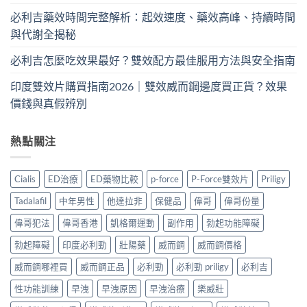
必利吉藥效時間完整解析：起效速度、藥效高峰、持續時間
與代謝全揭秘
必利吉怎麼吃效果最好？雙效配方最佳服用方法與安全指南
印度雙效片購買指南2026｜雙效威而鋼邊度買正貨？效果
價錢與真假辨別
熱點關注
Cialis
ED治療
ED藥物比較
p-force
P-Force雙效片
Priligy
Tadalafil
中年男性
他達拉非
保健品
偉哥
偉哥份量
偉哥犯法
偉哥香港
凱格爾運動
副作用
勃起功能障礙
勃起障礙
印度必利勁
壯陽藥
威而鋼
威而鋼價格
威而鋼哪裡買
威而鋼正品
必利勁
必利勁 priligy
必利吉
性功能訓練
早洩
早洩原因
早洩治療
樂威壯