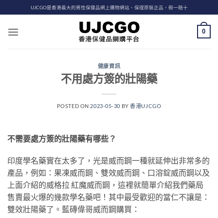
Skip
UJCGO是香港最大的男性保健品網上購物網站、保證原裝正品，假一賠十
to
content
0
健康資訊
不用處方簽的壯陽藥
POSTED ON
2023-05-30
BY
香港UJCGO
不需要處方簽的壯陽藥有哪些？
印度學名藥實在太多了，光是威而鋼一種就延伸出非常多的
產品，例如：果凍威而鋼、雙效威而鋼、口溶錠威而鋼以及
上面介紹的威格拉 紅魔威而鋼，這裡就簡單介紹我們藥局
售賣最火爆的幾款學名藥吧！其中最受歡迎的當仁不讓是：
雙效壯陽藥了。藍磚偉哥威而鋼購買：