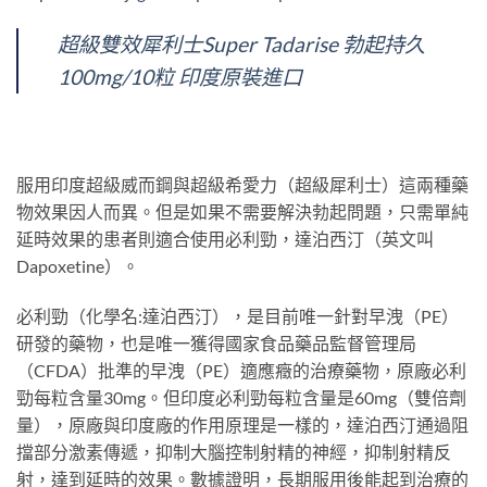
超級雙效犀利士Super Tadarise 勃起持久
100mg/10粒 印度原裝進口
服用印度超級威而鋼與超級希愛力（超級犀利士）這兩種藥
物效果因人而異。但是如果不需要解決勃起問題，只需單純
延時效果的患者則適合使用必利勁，達泊西汀（英文叫
Dapoxetine）。
必利勁（化學名:達泊西汀），是目前唯一針對早洩（PE）
研發的藥物，也是唯一獲得國家食品藥品監督管理局
（CFDA）批準的早洩（PE）適應癥的治療藥物，原廠必利
勁每粒含量30mg。但印度必利勁每粒含量是60mg（雙倍劑
量），原廠與印度廠的作用原理是一樣的，達泊西汀通過阻
擋部分激素傳遞，抑制大腦控制射精的神經，抑制射精反
射，達到延時的效果。數據證明，長期服用後能起到治療的