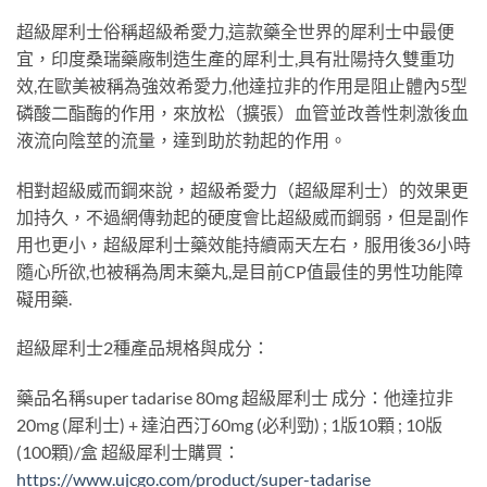
超級犀利士俗稱超級希愛力,這款藥全世界的犀利士中最便
宜，印度桑瑞藥廠制造生產的犀利士,具有壯陽持久雙重功
效,在歐美被稱為強效希愛力,他達拉非的作用是阻止體內5型
磷酸二酯酶的作用，來放松（擴張）血管並改善性刺激後血
液流向陰莖的流量，達到助於勃起的作用。
相對超級威而鋼來說，超級希愛力（超級犀利士）的效果更
加持久，不過網傳勃起的硬度會比超級威而鋼弱，但是副作
用也更小，超級犀利士藥效能持續兩天左右，服用後36小時
隨心所欲,也被稱為周末藥丸,是目前CP值最佳的男性功能障
礙用藥.
超級犀利士2種產品規格與成分：
藥品名稱super tadarise 80mg 超級犀利士 成分：他達拉非
20mg (犀利士) + 達泊西汀60mg (必利勁) ; 1版10顆 ; 10版
(100顆)/盒 超級犀利士購買：
https://www.ujcgo.com/product/super-tadarise