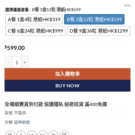
清除
: B餐 3盒12粒 港紙HK$599
選擇優惠套餐
A餐 1盒4粒 港紙HK$319
B餐 3盒12粒 港紙HK$599
C餐 6盒24粒 港紙HK$999
D餐 9盒36粒 港紙HK$1299
$
599.00
KAMAGRA 卡瑪格 菱形偉哥 雙效威而鋼 160mg 壯陽持久 原裝進口
加入購物車
BUY NOW
全場順豐貨到付款 保護隱私 秘密送貨 滿400免運
貨號:
不提供
分類:
延時助勃