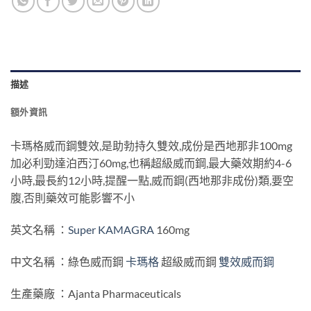
描述
額外資訊
卡瑪格威而鋼雙效,是助勃持久雙效,成份是西地那非100mg
加必利勁達泊西汀60mg,也稱超級威而鋼,最大藥效期約4-6
小時,最長約12小時,提醒一點,威而鋼(西地那非成份)類,要空
腹,否則藥效可能影響不小
英文名稱 ：
Super KAMAGRA
160mg
中文名稱 ：綠色威而鋼
卡瑪格
超級威而鋼
雙效威而鋼
生產藥廠 ：Ajanta Pharmaceuticals