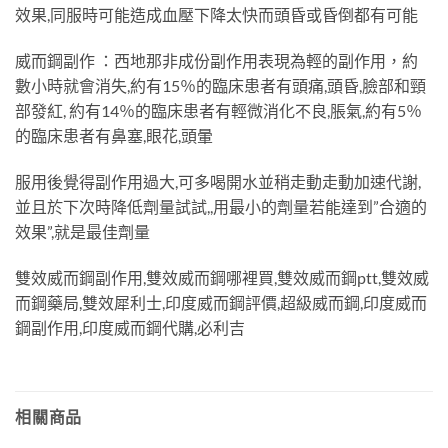
效果,同服時可能造成血壓下降太快而頭昏或昏倒都有可能
威而鋼副作 ：西地那非成份副作用表現為輕的副作用，約
數小時就會消失,約有15％的臨床患者有頭痛,頭昏,臉部和頸
部發紅, 約有14％的臨床患者有輕微消化不良,脹氣,約有5％
的臨床患者有鼻塞,眼花,頭暈
服用後覺得副作用過大,可多喝開水並稍走動走動加速代謝,
並且於下次時降低劑量試試,,用最小的劑量若能達到”合適的
效果”,就是最佳劑量
雙效威而鋼副作用,雙效威而鋼哪裡買,雙效威而鋼ptt,雙效威
而鋼藥局,雙效犀利士,印度威而鋼評價,超級威而鋼,印度威而
鋼副作用,印度威而鋼代購,必利吉
相關商品