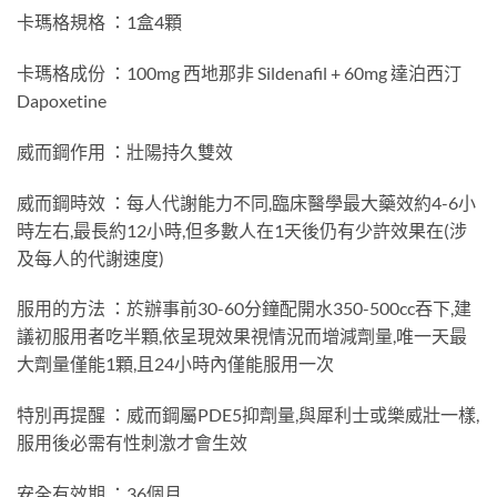
卡瑪格規格 ：1盒4顆
卡瑪格成份 ：100mg 西地那非 Sildenafil + 60mg 達泊西汀
Dapoxetine
威而鋼作用 ：壯陽持久雙效
威而鋼時效 ：每人代謝能力不同,臨床醫學最大藥效約4-6小
時左右,最長約12小時,但多數人在1天後仍有少許效果在(涉
及每人的代謝速度)
服用的方法 ：於辦事前30-60分鐘配開水350-500cc吞下,建
議初服用者吃半顆,依呈現效果視情況而增減劑量,唯一天最
大劑量僅能1顆,且24小時內僅能服用一次
特別再提醒 ：威而鋼屬PDE5抑劑量,與犀利士或樂威壯一樣,
服用後必需有性刺激才會生效
安全有效期 ：36個月