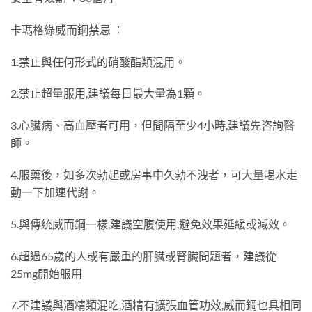
卡瑪格綠威而鋼禁忌 ：
1.禁止與任何形式的硝酸酯類混用。
2.禁止超量服用,建議每日最大量為1顆。
3.心臟病、高血壓者可用，但間隔至少4小時,建議先咨詢醫
師。
4.服藥後，如多次勃起或房事中久勃不洩者，可大量喝水走
動一下加速代謝。
5.與傳統威而鋼一樣,建議空腹使用,避免效果延緩或減效。
6.超過65歲的人或有嚴重的肝臟或腎臟問題者，建議從
25mg開始服用
7.不建議與酒精類混吃,酒精有擴張血管功效,威而鋼也具相同