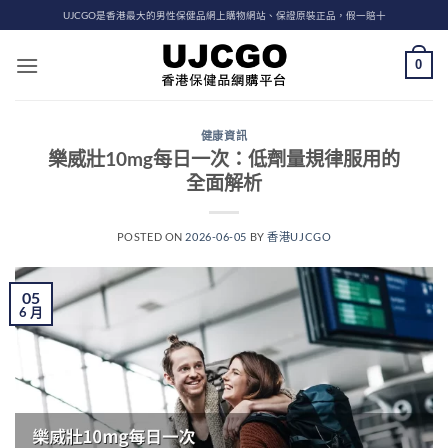
Skip
UJCGO是香港最大的男性保健品網上購物網站、保證原裝正品，假一賠十
to
content
0
健康資訊
樂威壯10mg每日一次：低劑量規律服用的
全面解析
POSTED ON
2026-06-05
BY
香港UJCGO
05
6 月