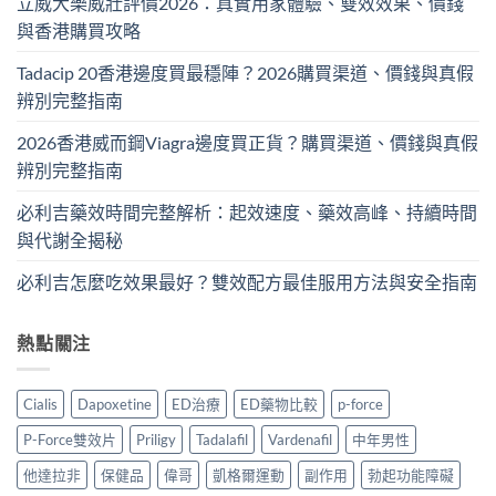
立威大樂威壯評價2026：真實用家體驗、雙效效果、價錢
與香港購買攻略
Tadacip 20香港邊度買最穩陣？2026購買渠道、價錢與真假
辨別完整指南
2026香港威而鋼Viagra邊度買正貨？購買渠道、價錢與真假
辨別完整指南
必利吉藥效時間完整解析：起效速度、藥效高峰、持續時間
與代謝全揭秘
必利吉怎麼吃效果最好？雙效配方最佳服用方法與安全指南
熱點關注
Cialis
Dapoxetine
ED治療
ED藥物比較
p-force
P-Force雙效片
Priligy
Tadalafil
Vardenafil
中年男性
他達拉非
保健品
偉哥
凱格爾運動
副作用
勃起功能障礙