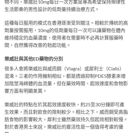
物不同，樂威壯10mg每日一次方案是專為希望保持規律性
生活節奏的男性設計的低劑量持續治療方式。
這種每日服用的模式在香港逐漸受到關注。相較於傳統的高
劑量按需服用，10mg的低劑量每日一次可以讓藥物在體內
維持穩定的血藥濃度，使用者在需要時不必再計算服藥時
間，自然獲得改善的勃起功能。
樂威壯與其他ED藥物的分別
很多人會將樂威壯與威而鋼（Viagra）或犀利士（Cialis）
混淆。三者的作用機制相似，都是透過抑制PDE5酵素來增
加陰莖海綿體的血流量，但在藥效時間、起效速度和食物影
響方面有明顯差異。
樂威壯的特點在於其起效速度較快，約25至30分鐘即可產
生效果，而且對飲食的限制較少。相比之下，威而鋼受高脂
肪食物的影響較大，犀利士雖然藥效持久但起效相對較慢。
對於香港男士來說，樂威壯的靈活性是一個值得考慮的優