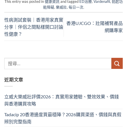
This entry was posted in
健康資訊
and tagged
ED治療
,
Vardenafil
,
勃起功
能障礙
,
樂威壯
,
每日一次
.
性病測試套裝｜香港用家真實
香港UJCGO：壯陽補腎產品
分享｜伴侶之間點樣開口討論
網購專家
性健康？
近期文章
立威大樂威壯評價2026：真實用家體驗、雙效效果、價錢
與香港購買攻略
Tadacip 20香港邊度買最穩陣？2026購買渠道、價錢與真假
辨別完整指南