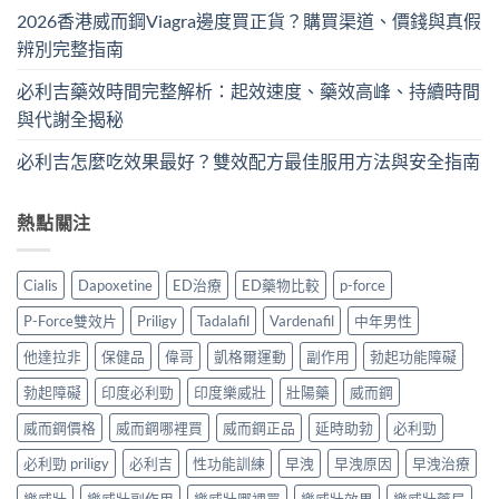
2026香港威而鋼Viagra邊度買正貨？購買渠道、價錢與真假
辨別完整指南
必利吉藥效時間完整解析：起效速度、藥效高峰、持續時間
與代謝全揭秘
必利吉怎麼吃效果最好？雙效配方最佳服用方法與安全指南
熱點關注
Cialis
Dapoxetine
ED治療
ED藥物比較
p-force
P-Force雙效片
Priligy
Tadalafil
Vardenafil
中年男性
他達拉非
保健品
偉哥
凱格爾運動
副作用
勃起功能障礙
勃起障礙
印度必利勁
印度樂威壯
壯陽藥
威而鋼
威而鋼價格
威而鋼哪裡買
威而鋼正品
延時助勃
必利勁
必利勁 priligy
必利吉
性功能訓練
早洩
早洩原因
早洩治療
樂威壯
樂威壯副作用
樂威壯哪裡買
樂威壯效果
樂威壯藥局