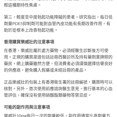
輕這種期待性焦慮。
第三，輕度至中度勃起功能障礙的患者。研究指出，每日低
劑量PDE5抑制劑可能對血管內皮功能有長期改善作用，有
助於從根本上改善勃起功能。
香港購買樂威壯的注意事項
在香港，樂威壯屬於處方藥物，必須經醫生診斷後方可使
用。正規的購買渠道包括註冊西醫診所及持有藥劑業牌照的
藥房。網上購藥雖然方便，但消費者必須謹慎選擇信譽良好
的供應商，避免購入假藥或未經註冊的產品。
正品樂威壯的包裝上有香港衛生署的註冊編號，購買時可以
核對。另外，首次使用前應諮詢醫生意見，進行基本的心血
管評估，確保沒有使用硝酸酯類藥物等禁忌症。
可能的副作用與注意事項
樂威壯10mg每日一次的劑量較低，副作用通常比高劑量方