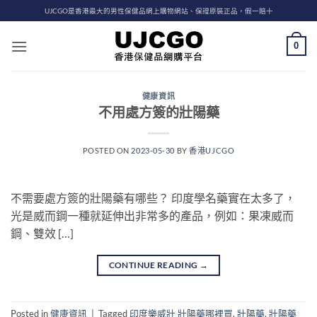
Skip
UJCGO是香港最大的男性保健品網上購物網站、保證原裝正品，假一賠十
to
content
0
健康資訊
不用處方簽的壯陽藥
POSTED ON
2023-05-30
BY
香港UJCGO
不需要處方簽的壯陽藥有哪些？ 印度學名藥實在太多了，
光是威而鋼一種就延伸出非常多的產品，例如：果凍威而
鋼、雙效 […]
CONTINUE READING
→
Posted in
健康資訊
|
Tagged
印度樂威壯 壯陽藥哪裡買
,
壯陽藥
,
壯陽藥