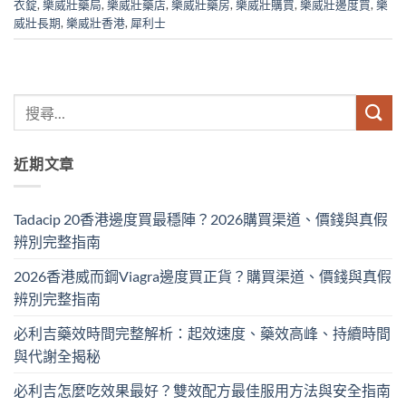
衣錠
,
樂威壯藥局
,
樂威壯藥店
,
樂威壯藥房
,
樂威壯購買
,
樂威壯邊度買
,
樂
威壯長期
,
樂威壯香港
,
犀利士
近期文章
Tadacip 20香港邊度買最穩陣？2026購買渠道、價錢與真假
辨別完整指南
2026香港威而鋼Viagra邊度買正貨？購買渠道、價錢與真假
辨別完整指南
必利吉藥效時間完整解析：起效速度、藥效高峰、持續時間
與代謝全揭秘
必利吉怎麼吃效果最好？雙效配方最佳服用方法與安全指南