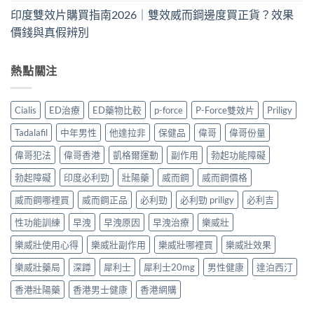
印度雙效片購買指南2026｜雙效威而鋼邊度買正貨？效果
價錢與真假辨別
熱點關注
Cialis
ED治療
ED藥物比較
p-force
P-Force雙效片
Priligy
Tadalafil
中年男性
他達拉非
保健品
偉哥
偉哥份量
偉哥犯法
偉哥香港
凱格爾運動
副作用
勃起功能障礙
勃起障礙
印度必利勁
壯陽藥
威而鋼
威而鋼價格
威而鋼哪裡買
威而鋼正品
必利勁
必利勁 priligy
必利吉
性功能訓練
早洩
早洩原因
早洩治療
樂威壯
樂威壯使用心得
樂威壯副作用
樂威壯哪裡買
樂威壯效果
樂威壯藥局
深蹲
犀利士
犀利士20mg
男性健康
達泊西汀
香港壯陽藥
香港男士健康
香港網購