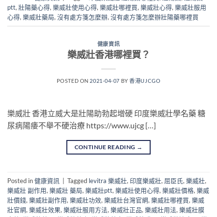
ptt
,
壯陽藥心得
,
樂威壯使用心得
,
樂威壯哪裡買
,
樂威壯心得
,
樂威壯服用
心得
,
樂威壯藥局
,
沒有處方箋怎麼辦
,
沒有處方箋怎麼辦壯陽藥哪裡買
健康資訊
樂威壯香港哪裡買？
POSTED ON
2021-04-07
BY
香港UJCGO
樂威壯 香港立威大是壯陽助勃起增硬 印度樂威壯學名藥 糖
尿病陽痿不舉不硬治療 https://www.ujcg […]
CONTINUE READING
→
Posted in
健康資訊
|
Tagged
levitra 樂威壯
,
印度樂威壯
,
屈臣氏
,
樂威壯
,
樂威壯 副作用
,
樂威壯 藥局
,
樂威壯ptt
,
樂威壯使用心得
,
樂威壯價格
,
樂威
壯價錢
,
樂威壯副作用
,
樂威壯功效
,
樂威壯台灣官網
,
樂威壯哪裡買
,
樂威
壯官網
,
樂威壯效果
,
樂威壯服用方法
,
樂威壯正品
,
樂威壯用法
,
樂威壯膜