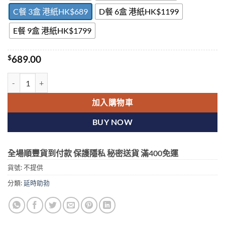
C餐 3盒 港紙HK$689
D餐 6盒 港紙HK$1199
E餐 9盒 港紙HK$1799
$
689.00
犀利士Cialis希愛力他達拉非美國禮來原廠治療陽痿早洩新藥香港官網
加入購物車
BUY NOW
全場順豐貨到付款 保護隱私 秘密送貨 滿400免運
貨號:
不提供
分類:
延時助勃