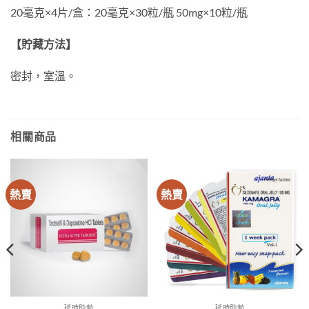
20毫克×4片/盒：20毫克×30粒/瓶 50mg×10粒/瓶
【貯藏方法】
密封，室溫。
相關商品
熱賣
熱賣
延時助勃
延時助勃