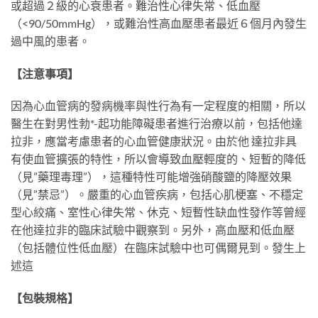
或超過２級的心衰患者。難治性心律失常、低血壓
（<90/50mmHg），或難治性高血壓患者最近６個月內發生
過中風的患者。
【注意事項】
因為心血管病的發病機率與性行為有一定程度的相關，所以
醫生在對男性勃*-起功能障礙患者進行治療以前，包括他達
拉非，應當考慮患者的心血管健康狀況。由於他 達拉非具
有使血管擴張的特性，所以會導致血壓輕度的、短暫的降低
（見”藥理毒理”），這種特性可能增強硝酸鹽的降壓效果
（見”禁忌”）。嚴重的心血管疾病，包括心肌梗塞、不穩定
型心絞痛、室性心律失常、休克、短暫性缺血性發作等曾經
在他達拉非的臨床試驗中觀察到。另外，高血壓和低血壓
（包括體位性低血壓）在臨床試驗中也可偶爾見到。發生上
述這
【包裝規格】