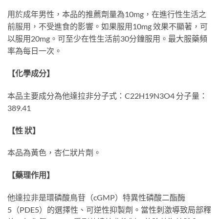
用於成年男性，本品的推薦劑量為10mg，在進行性生活之
前服用，不受進食的影響。如果服用10mg 效果不顯著，可
以服用20mg。可至少在性生活前30分鐘服用。最大服藥頻
率為每日一次。
【化學成分】
本品主要成分為他達拉非分子式：C22H19N3O4 分子量：
389.41
【性 狀】
本品為黃色，杏仁狀片劑。
【藥理作用】
他達拉非是環磷酸鳥苷（cGMP）特異性磷酸二酯酶
5（PDE5）的選擇性、可逆性抑製劑。當性刺激導致局部釋