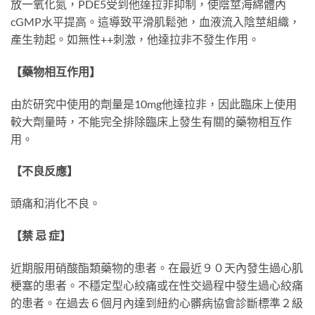
放一氧化氮，PDE5受到他達拉非抑制，使陰莖海綿體內
cGMP水平提高。這導致平滑肌鬆弛，血液流入陰莖組織，
產生勃起。如無性++刺激，他達拉非不發生作用。
【藥物相互作用】
由於研究中使用的劑量是10mg他達拉非，因此臨床上使用
較大劑量時，不能完全排除臨床上發生有關的藥物相互作
用。
【不良反應】
頭痛和消化不良。
【禁 忌 症】
近期服用硝酸酯類藥物的患者。在最近９０天內發生過心肌
梗塞的患者。不穩定型心絞痛或在性交過程中發生過心絞痛
的患者。在過去６個月內達到紐約心髒病協會診斷標準２級