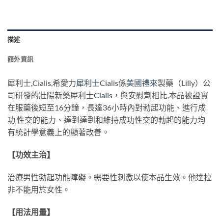
描述
額外資訊
犀利士,Cialis,希愛力
犀利士
Cialis係
美國禮來
製藥（Lilly）公
司研發的壯陽新藥犀利士
Cialis
，與安慰劑相比,本品被證實
在服藥後短至16分鐘，長達36小時內對勃起功能、進行成
功 性交的能力、達到達到和維持成功性交的勃起的能力均
有統計學意義上的顯著改善。
【功效主治】
治療男性勃起功能障礙。需要性刺激以使本品生效。他達拉
非不能用於女性。
【用法用量】