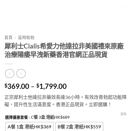
首頁
/
延時助勃
犀利士Cialis希愛力他達拉非美國禮來原廠
治療陽痿早洩新藥香港官網正品現貨
Price
369.00
–
1,799.00
$
$
range:
正宗犀利士他達拉非藥效長達36小時。有效改善勃起功能障
$369.00
礙，提升性生活滿意度。香港正品現貨。立即選購！
through
$1,799.00
清除
: C餐 3盒 港紙HK$689
選擇優惠套餐
A餐 1盒 港紙HK$369
B餐 2盒 港紙HK$559