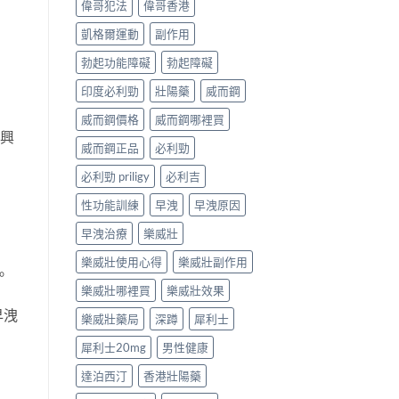
偉哥犯法
偉哥香港
凱格爾運動
副作用
勃起功能障礙
勃起障礙
印度必利勁
壯陽藥
威而鋼
威而鋼價格
威而鋼哪裡買
待興
威而鋼正品
必利勁
必利勁 priligy
必利吉
性功能訓練
早洩
早洩原因
早洩治療
樂威壯
樂威壯使用心得
樂威壯副作用
。
樂威壯哪裡買
樂威壯效果
早洩
樂威壯藥局
深蹲
犀利士
犀利士20mg
男性健康
達泊西汀
香港壯陽藥