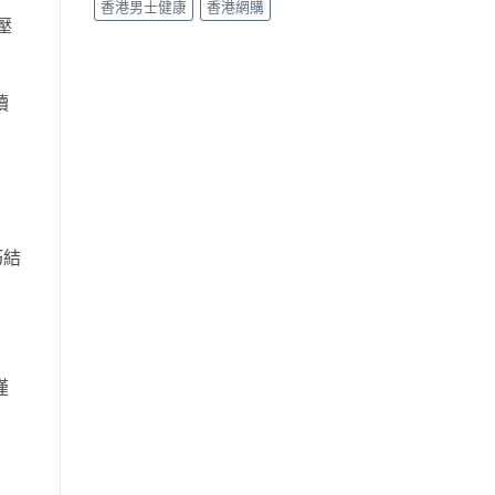
香港男士健康
香港網購
壓
續
巧結
僅