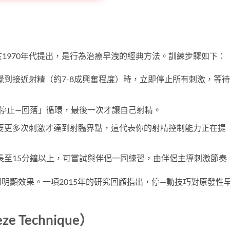
son於1970年代提出，是行為治療早洩的經典方法。訓練步驟如下：
覺到接近射精（約7-8成興奮程度）時，立即停止所有刺激，等
—停止—回落」循環，最後一次才讓自己射精。
要更多次刺激才達到射臨界點，這代表你的射精控制能力正在提
長至15分鐘以上，可嘗試與伴侶一同練習，由伴侶主導刺激節奏
看到明顯效果。一項2015年的研究回顧指出，停—動技巧對原發性
 Technique）