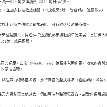
，為一組。每次連續做10組，每日做3次。
秒，並加入快速收放練習（快速收緊1秒、放鬆1秒，連續做20
奮感上升時主動收緊骨盆底肌，可有效延緩射精衝動。
機對照試驗顯示，持續進行12週凱格爾運動的早洩患者，其陰道內
4.8分鐘，效果顯著。
調節。正念（Mindfulness）練習能幫助你更好地覺察身體
」的惡性循環。
，將注意力轉移至呼吸，進行深長的腹式呼吸（吸氣4秒、呼氣6
注意力轉移至其他感官，例如專注聆聽環境聲音、感受伴侶肌膚