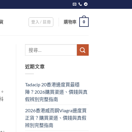
登入 / 註冊
購物車
貨
0
近期文章
Tadacip 20香港邊度買最穩
決。
陣？2026購買渠道、價錢與真
科
假辨別完整指南
2026香港威而鋼Viagra邊度買
正貨？購買渠道、價錢與真假
辨別完整指南