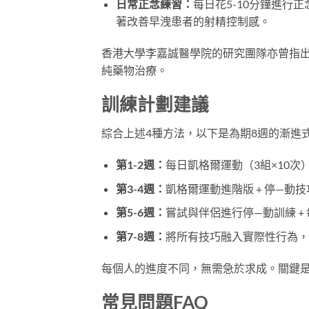
日常正念練習：
每日花5-10分鐘進行
著改善早洩患者的射精控制感。
香港大學李嘉誠醫學院的研究團隊亦曾指
純藥物治療。
訓練計劃建議
綜合上述4種方法，以下是為期8週的漸進
第1-2週：
每日凱格爾運動（3組×10次
第3-4週：
凱格爾運動進階版 + 停—動
第5-6週：
嘗試與伴侶進行停—動訓練 +
第7-8週：
將所有技巧融入實際性行為，
每個人的進度不同，無需急於求成。關鍵
常見問題FAQ