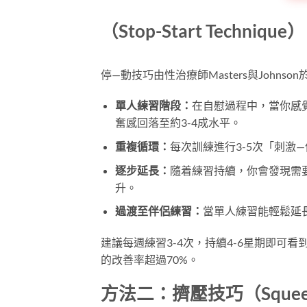
（Stop-Start Technique）
停—動技巧由性治療師Masters與John
單人練習階段：
在自慰過程中，當你感
奮感回落至約3-4成水平。
重複循環：
每次訓練進行3-5次「刺激
逐步延長：
隨着練習持續，你會發現需
升。
過渡至伴侶練習：
當單人練習能輕鬆延
建議每週練習3-4次，持續4-6星期即可
的改善率超過70%。
方法二：擠壓技巧（Squeeze