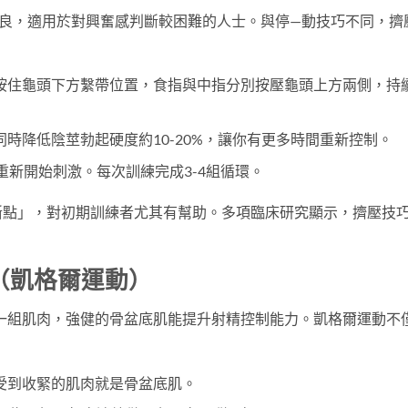
Kaplan改良，適用於對興奮感判斷較困難的人士。與停—動技巧不同，擠
按住龜頭下方繫帶位置，食指與中指分別按壓龜頭上方兩側，持
時降低陰莖勃起硬度約10-20%，讓你有更多時間重新控制。
重新開始刺激。每次訓練完成3-4組循環。
斷點」，對初期訓練者尤其有幫助。多項臨床研究顯示，擠壓技
（凱格爾運動）
一組肌肉，強健的骨盆底肌能提升射精控制能力。凱格爾運動不
。
受到收緊的肌肉就是骨盆底肌。