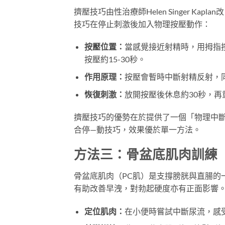
擠壓技巧由性治療師Helen Singer 
技巧在停止刺激後加入物理按壓動作：
按壓位置：
當感覺接近射精時，用拇指
按壓約15-30秒。
作用原理：
按壓會暫時中斷射精反射，同
恢復刺激：
放開按壓後休息約30秒，再
擠壓技巧的優勢在於提供了一個「物理中
合停—動技巧，效果優於單一方法。
方法三：骨盆底肌肉訓練
骨盆底肌肉（PC肌）是支撐膀胱與直腸的
有助改善早洩，對勃起硬度亦有正面影響
定位肌肉：
在小便時嘗試中斷尿流，感