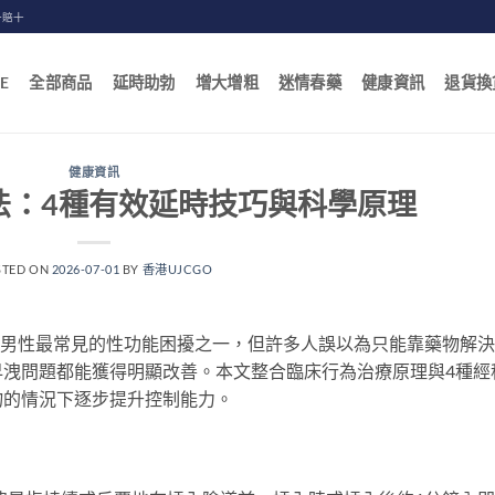
一賠十
E
全部商品
延時助勃
增大增粗
迷情春藥
健康資訊
退貨換
健康資訊
法：4種有效延時技巧與科學原理
STED ON
2026-07-01
BY
香港UJCGO
n，PE）是香港男性最常見的性功能困擾之一，但許多人誤以為只能靠藥物解
早洩問題都能獲得明顯改善。本文整合臨床行為治療原理與4種經
物的情況下逐步提升控制能力。