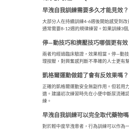
早洩自我訓練需要多久才能見效？
大部分人在持續訓練4-6週後開始感受到
通常需要8-12週的規律練習。如果訓練
停—動技巧和擠壓技巧哪個更有效
兩者均經過臨床驗證，效果相當。停—動
理按壓，對興奮感判斷不準確的人士更有
凱格爾運動做錯了會有反效果嗎？
正確的凱格爾運動安全無副作用。但若用
適。建議初次練習時先在小便中斷尿流確
練。
早洩自我訓練可以完全取代藥物嗎
對於輕中度早洩患者，行為訓練可以作為