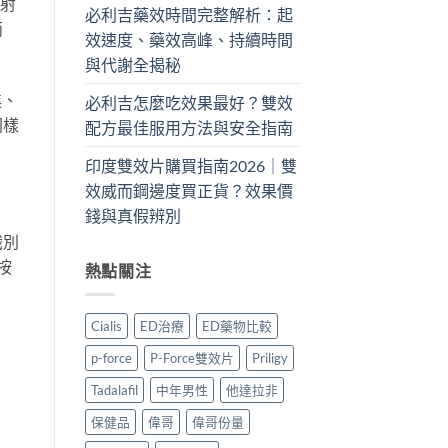
即射
必利吉藥效時間完整解析：起
兩
效速度、藥效高峰、持續時間
與代謝全揭秘
進、
必利吉怎麼吃效果最好？雙效
同樣
配方最佳服用方法與安全指南
印度雙效片購買指南2026｜雙
效威而鋼邊度買正貨？效果價
錢與真假辨別
識別
按
熱點關注
Cialis
ED治療
ED藥物比較
p-force
P-Force雙效片
Priligy
Tadalafil
中年男性
他達拉非
保健品
偉哥
偉哥份量