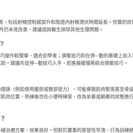
改善，包括射精控制感提升和陰道內射精潛伏時間延長。完整的效
3個月仍未見改善，建議諮詢醫生排除其他生理問題。
？
技巧操作較簡單，適合初學者；擠壓技巧則在停—動的基礎上加入
幫助。建議先從停—動技巧入手，若進展緩慢再結合擠壓技巧。
力錯誤（例如使用腹部或臀部發力），可能導致肌肉緊張甚至骨
認肌肉位置，熟練後勿在小便時練習，改為坐着或躺着的狀態進
？
一線治療方案，效果良好。但對於嚴重的原發性早洩，行為訓練