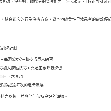
正念冥想，提升對身體感受的覺察能力。研究顯示，8週正念訓練
出，結合正念的行為治療方案，對本地繼發性早洩患者的療效優
式訓練計劃：
）+ 每週3次停—動技巧單人練習
技巧加入擠壓技巧 + 開始正念呼吸練習
 每日正念冥想
追蹤記錄每次的延時進展
是持之以恆，並與伴侶保持良好的溝通。