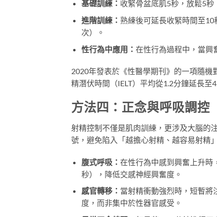
基礎訓練：
收緊骨盆底肌5秒，放鬆5秒
進階訓練：
熟練後可延長收緊時間至10
次）。
性行為中應用：
在性行為過程中，當興
2020年發表於《性醫學期刊》的一項隨
精潛伏時間（IELT）平均從1.2分鐘延長至
方法四：正念與呼吸調控
射精控制不僅是肌肉訓練，更涉及大腦的注意力
號，避免陷入「越擔心射精、越容易射精
腹式呼吸：
在性行為中感到興奮上升時
秒），降低交感神經興奮度。
感官轉移：
當射精衝動強烈時，短暫將
度，而非集中於性器官感受。