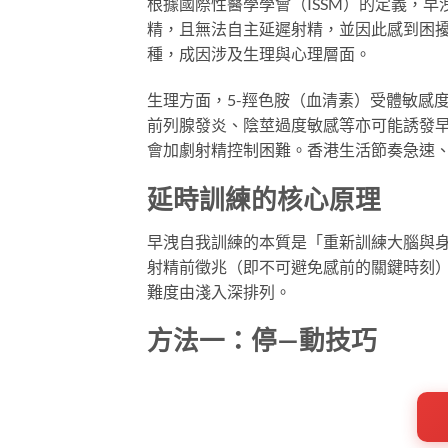
根據國際性醫學學會（ISSM）的定義，
精，且無法自主延遲射精，並因此感到困
種，成因涉及生理與心理層面。
生理方面，5-羥色胺（血清素）受體敏感
前列腺發炎、陰莖過度敏感等亦可能誘發
會加劇射精控制困難。香港生活節奏急速
延時訓練的核心原理
早洩自我訓練的本質是「重新訓練大腦與
射精前徵兆（即不可避免感前的關鍵時刻
難度由淺入深排列。
方法一：停—動技巧