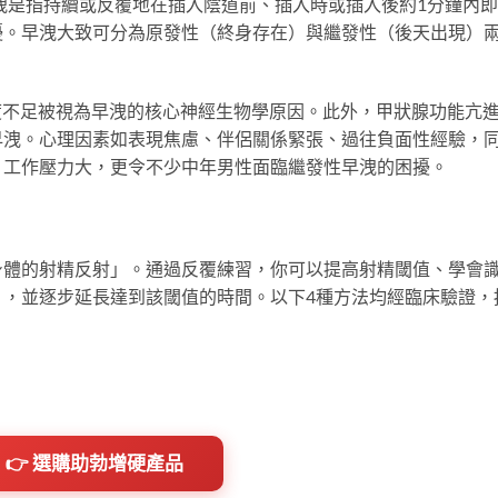
早洩是指持續或反覆地在插入陰道前、插入時或插入後約1分鐘內
擾。早洩大致可分為原發性（終身存在）與繼發性（後天出現）
度不足被視為早洩的核心神經生物學原因。此外，甲狀腺功能亢
早洩。心理因素如表現焦慮、伴侶關係緊張、過往負面性經驗，
、工作壓力大，更令不少中年男性面臨繼發性早洩的困擾。
身體的射精反射」。通過反覆練習，你可以提高射精閾值、學會
），並逐步延長達到該閾值的時間。以下4種方法均經臨床驗證，
👉 選購助勃增硬產品