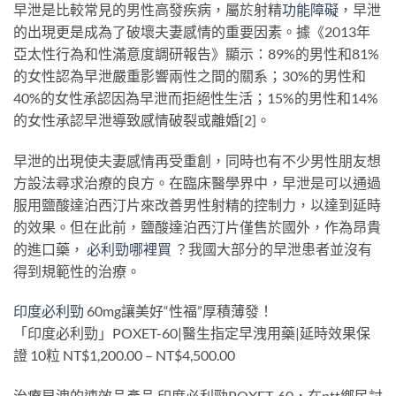
早泄是比較常見的男性高發疾病，屬於射精
功能障礙
，早泄
的出現更是成為了破壞夫妻感情的重要因素。據《2013年
亞太性行為和性滿意度調研報告》顯示：89%的男性和81%
的女性認為早泄嚴重影響兩性之間的關系；30%的男性和
40%的女性承認因為早泄而拒絕性生活；15%的男性和14%
的女性承認早泄導致感情破裂或離婚[2]。
早泄的出現使夫妻感情再受重創，同時也有不少男性朋友想
方設法尋求治療的良方。在臨床醫學界中，早泄是可以通過
服用鹽酸達泊西汀片來改善男性射精的控制力，以達到延時
的效果。但在此前，鹽酸達泊西汀片僅售於國外，作為昂貴
的進口藥，
必利勁哪裡買
？我國大部分的早泄患者並沒有
得到規範性的治療。
印度必利勁
60mg讓美好“性福”厚積薄發！
「印度必利勁」POXET-60|醫生指定早洩用藥|延時效果保
證 10粒 NT$1,200.00 – NT$4,500.00
治療早洩的速效品產品 印度必利勁POXET-60，在ptt鄉民討