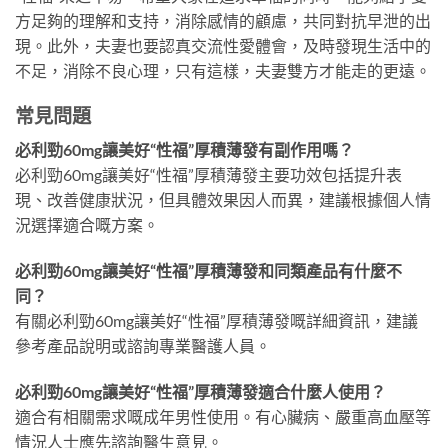
方足夠的理解和支持，消除感情的顧慮，共同對抗早泄的出
現。此外，夫妻也要認真交流性愛體會，及時發現生活中的
不足，消除不良心理，只有這樣，夫妻雙方才能走的更遠。
常見問題
必利勁60mg讓美好“性福”厚積薄發有副作用嗎？
必利勁60mg讓美好“性福”厚積薄發主要功效包括提升表
現、改善健康狀況，但具體效果因人而異，建議根據個人情
況選擇適合嘅方案。
必利勁60mg讓美好“性福”厚積薄發和同類產品有什麼不
同？
有關必利勁60mg讓美好“性福”厚積薄發嘅詳細資訊，建議
參考產品說明或諮詢專業醫護人員。
必利勁60mg讓美好“性福”厚積薄發適合什麼人使用？
適合有相關需求嘅成年男性使用。有心臟病、嚴重高血壓等
情況人士應先諮詢醫生意見。