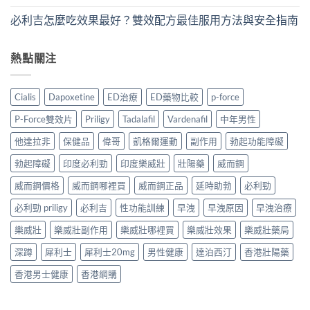
必利吉怎麼吃效果最好？雙效配方最佳服用方法與安全指南
熱點關注
Cialis
Dapoxetine
ED治療
ED藥物比較
p-force
P-Force雙效片
Priligy
Tadalafil
Vardenafil
中年男性
他達拉非
保健品
偉哥
凱格爾運動
副作用
勃起功能障礙
勃起障礙
印度必利勁
印度樂威壯
壯陽藥
威而鋼
威而鋼價格
威而鋼哪裡買
威而鋼正品
延時助勃
必利勁
必利勁 priligy
必利吉
性功能訓練
早洩
早洩原因
早洩治療
樂威壯
樂威壯副作用
樂威壯哪裡買
樂威壯效果
樂威壯藥局
深蹲
犀利士
犀利士20mg
男性健康
達泊西汀
香港壯陽藥
香港男士健康
香港網購