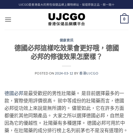
Skip
UJCGO是香港最大的男性保健品網上購物網站、保證原裝正品，假一賠十
to
content
0
健康資訊
德國必邦這樣吃效果會更好哦，德國
必邦的修復效果怎麼樣？
POSTED ON
2024-03-12
BY
香港UJCGO
德國必邦
是最受歡迎的男性壯陽藥。 是目前選擇最多的一
款，實際使用評價很高。 就中等成份的壯陽藥而言，德國
必邦從功效上來說是無所謂的。 儘管如此，它在許多方面
都優於其他同類產品。 大家之所以選擇德國必邦，自然是
因為它的優越性。 壯陽藥有多種選擇。 德國必邦可用於中
藥，在壯陽藥的成分排行榜上名列前茅也不是沒有道理的。