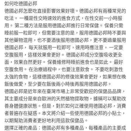
如何吃德國必邦
德國必邦怎麼吃直接影響效果好壞。德國必邦有兩種常見的
吃法。 一種是性交時速效的進食方式，在性交前一小時服
用。 第二種方法是服用德國必邦進行日常保健。 保養只需
睡前服一粒即可，但需要注意的是，服用德國必邦時不要與
其他藥物混用，也不要酒後服用德國必邦，更不要過量服用
德國必邦， 每天就服用一粒即可，速用時應注意， 一定要
空腹服用，這樣效果會更好。 德國必邦成分空腹吸收更全
面，效果自然更好。 保養維修時睡前進食也是如此。 最好
空腹食用。 在治療過程中，也要注意飲食。 不要吃刺激性
太強的食物，這樣德國必邦的修復效果會更好，如果想在晚
飯後做愛，至少要在飯後兩小時後再服用德國必邦。
德國必邦是近年來在臺灣市場上非常受歡迎的保健品品牌，
其主要成分是來自歐洲的天然植物提取物，據稱可以幫助改
善身體健康狀態。但是，對於如何正確使用德國必邦，消費
者普遍存在疑惑。本文將介紹一些使用德國必邦的小貼士，
以期幫助消費者更好地利用這款保健品。
選擇正確的產品：德國必邦有多種產品，每種產品的主要成