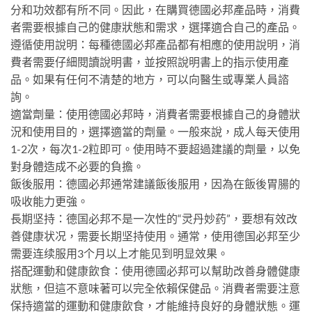
分和功效都有所不同。因此，在購買德國必邦產品時，消費
者需要根據自己的健康狀態和需求，選擇適合自己的產品。
遵循使用說明：每種德國必邦產品都有相應的使用說明，消
費者需要仔細閱讀說明書，並按照說明書上的指示使用產
品。如果有任何不清楚的地方，可以向醫生或專業人員諮
詢。
適當劑量：使用德國必邦時，消費者需要根據自己的身體狀
況和使用目的，選擇適當的劑量。一般來說，成人每天使用
1-2次，每次1-2粒即可。使用時不要超過建議的劑量，以免
對身體造成不必要的負擔。
飯後服用：德國必邦通常建議飯後服用，因為在飯後胃腸的
吸收能力更強。
長期坚持：德国必邦不是一次性的“灵丹妙药”，要想有效改
善健康状况，需要长期坚持使用。通常，使用德国必邦至少
需要连续服用3个月以上才能见到明显效果。
搭配運動和健康飲食：使用德國必邦可以幫助改善身體健康
狀態，但這不意味著可以完全依賴保健品。消費者需要注意
保持適當的運動和健康飲食，才能維持良好的身體狀態。運