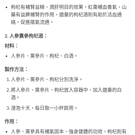
枸杞有補腎益精、潤肝明目的效果，紅棗補血養氣，山
藥有益脾補腎的作用，適量的枸杞酒則有助於活血通
絡，促進陽氣流通。
2. 人參黨參枸杞酒：
材料：
人參片、黨參片、枸杞、白酒。
製作方法：
人參片、黨參片、枸杞分別洗淨。
將人參片、黨參片、枸杞放入容器中，加入適量的白
酒。
浸泡十天，每日取一小杯飲用。
作用：
人參、黨參具有補氣固本、強身健體的功效，枸杞則有