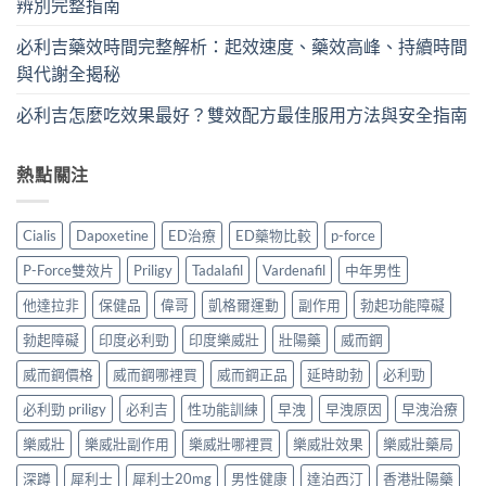
辨別完整指南
必利吉藥效時間完整解析：起效速度、藥效高峰、持續時間
與代謝全揭秘
必利吉怎麼吃效果最好？雙效配方最佳服用方法與安全指南
熱點關注
Cialis
Dapoxetine
ED治療
ED藥物比較
p-force
P-Force雙效片
Priligy
Tadalafil
Vardenafil
中年男性
他達拉非
保健品
偉哥
凱格爾運動
副作用
勃起功能障礙
勃起障礙
印度必利勁
印度樂威壯
壯陽藥
威而鋼
威而鋼價格
威而鋼哪裡買
威而鋼正品
延時助勃
必利勁
必利勁 priligy
必利吉
性功能訓練
早洩
早洩原因
早洩治療
樂威壯
樂威壯副作用
樂威壯哪裡買
樂威壯效果
樂威壯藥局
深蹲
犀利士
犀利士20mg
男性健康
達泊西汀
香港壯陽藥