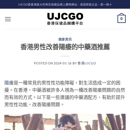
Skip
UJCGO是香港最大的男性保健品網上購物網站、保證原裝正品，假一賠十
to
content
0
健康資訊
香港男性改善陽痿的中藥酒推薦
POSTED ON
2024-01-16
BY
香港UJCGO
陽痿
是一種常見的男性性功能障礙，對生活造成一定的困
擾。在香港，中藥酒被許多人視為一種改善陽痿問題的自然
而有效的方式。以下是一些建議的中藥酒配方，有助於提升
男性性功能，改善陽痿問題。