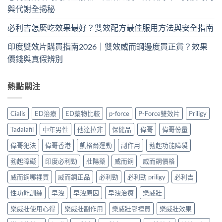
與代謝全揭秘
必利吉怎麼吃效果最好？雙效配方最佳服用方法與安全指南
印度雙效片購買指南2026｜雙效威而鋼邊度買正貨？效果
價錢與真假辨別
熱點關注
Cialis
ED治療
ED藥物比較
p-force
P-Force雙效片
Priligy
Tadalafil
中年男性
他達拉非
保健品
偉哥
偉哥份量
偉哥犯法
偉哥香港
凱格爾運動
副作用
勃起功能障礙
勃起障礙
印度必利勁
壯陽藥
威而鋼
威而鋼價格
威而鋼哪裡買
威而鋼正品
必利勁
必利勁 priligy
必利吉
性功能訓練
早洩
早洩原因
早洩治療
樂威壯
樂威壯使用心得
樂威壯副作用
樂威壯哪裡買
樂威壯效果