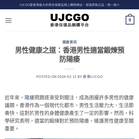
Skip
UJCGO是香港最大的男性保健品網上購物網站、保證原裝正品，假一賠十
to
content
0
健康資訊
男性健康之道：香港男性適當鍛煉預
防陽痿
POSTED ON
2024-01-11
BY
香港UJCGO
近年來，
陽痿
問題逐漸受到關注，成為困擾許多男性的健康
議題。香港作為一個現代化都市，男性生活壓力大、生活節
奏快，這對於男性的身體健康產生了一定的影響。然而，科
學研究表明，適當的鍛煉對於預防陽痿，維護男性健康至關
重要。