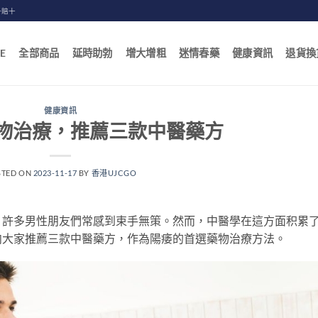
一賠十
E
全部商品
延時助勃
增大增粗
迷情春藥
健康資訊
退貨換
健康資訊
物治療，推薦三款中醫藥方
STED ON
2023-11-17
BY
香港UJCGO
，許多男性朋友們常感到束手無策。然而，中醫學在這方面积累
向大家推薦三款中醫藥方，作為陽痿的首選藥物治療方法。