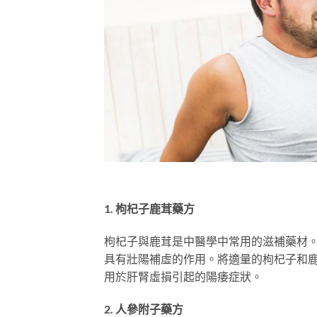
1. 枸杞子鹿茸藥方
枸杞子與鹿茸是中醫學中常用的滋補藥材。
具有壯陽補虛的作用。將適量的枸杞子和鹿
用於肝腎虛損引起的陽痿症狀。
2. 人參附子藥方