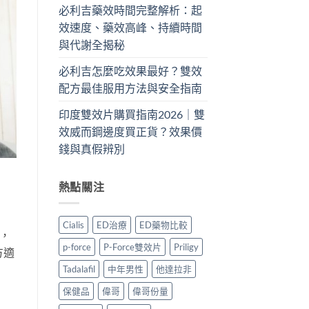
必利吉藥效時間完整解析：起
效速度、藥效高峰、持續時間
與代謝全揭秘
必利吉怎麼吃效果最好？雙效
配方最佳服用方法與安全指南
印度雙效片購買指南2026｜雙
效威而鋼邊度買正貨？效果價
錢與真假辨別
熱點關注
Cialis
ED治療
ED藥物比較
，
p-force
P-Force雙效片
Priligy
方適
Tadalafil
中年男性
他達拉非
保健品
偉哥
偉哥份量