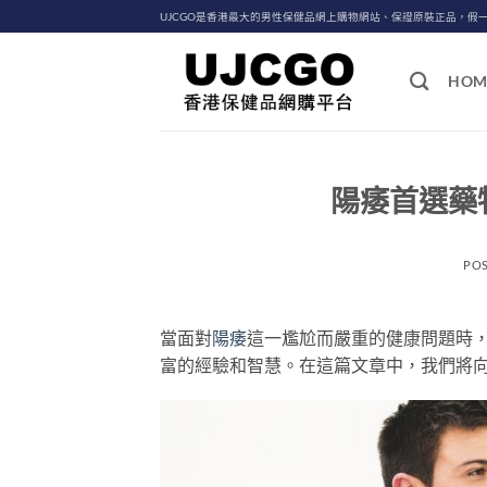
Skip
UJCGO是香港最大的男性保健品網上購物網站、保證原裝正品，假
to
content
HOM
陽痿首選藥
PO
當面對
陽痿
這一尷尬而嚴重的健康問題時
富的經驗和智慧。在這篇文章中，我們將