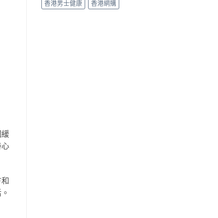
香港男士健康
香港網購
個緩
持心
方和
活。