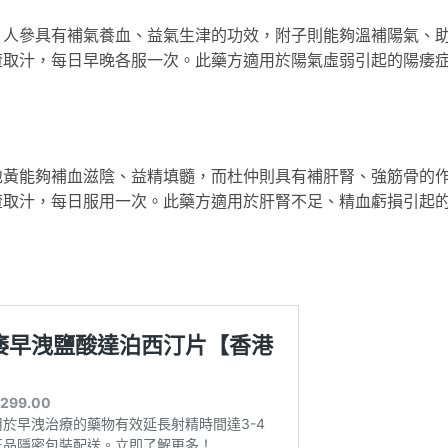
。人參具有補氣養血、益氣生津的功效，附子則能夠溫補陽氣、
渣取汁，每日早晚各服一次。此藥方適用於陽氣虛弱引起的陽痿
地黃能夠補血滋陰、益精填髓，而杜仲則具有補肝腎、強筋骨的
渣取汁，每日服用一次。此藥方適用於肝腎不足、精血虧損引起