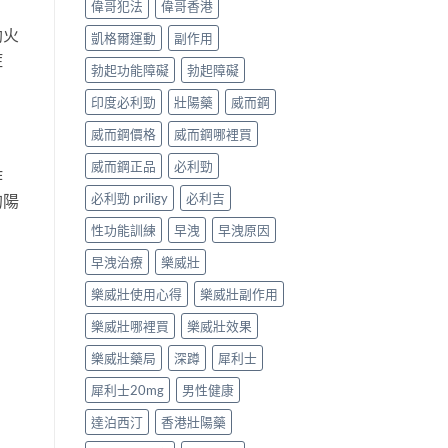
偉哥犯法
偉哥香港
助火
凱格爾運動
副作用
症
勃起功能障礙
勃起障礙
印度必利勁
壯陽藥
威而鋼
威而鋼價格
威而鋼哪裡買
威而鋼正品
必利勁
作
必利勁 priligy
必利吉
的陽
性功能訓練
早洩
早洩原因
早洩治療
樂威壯
樂威壯使用心得
樂威壯副作用
樂威壯哪裡買
樂威壯效果
樂威壯藥局
深蹲
犀利士
犀利士20mg
男性健康
達泊西汀
香港壯陽藥