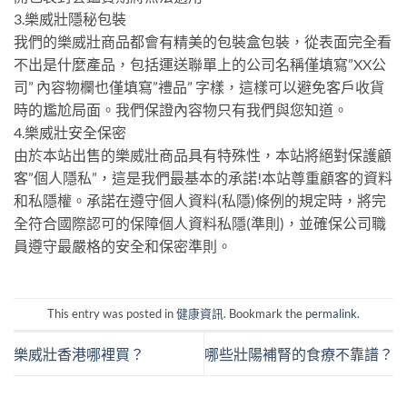
3.樂威壯隱秘包裝
我們的樂威壯商品都會有精美的包裝盒包裝，從表面完全看
不出是什麼產品，包括運送聯單上的公司名稱僅填寫”XX公
司” 內容物欄也僅填寫”禮品” 字樣，這樣可以避免客戶收貨
時的尷尬局面。我們保證內容物只有我們與您知道。
4.樂威壯安全保密
由於本站出售的樂威壯商品具有特殊性，本站將絕對保護顧
客”個人隱私”，這是我們最基本的承諾!本站尊重顧客的資料
和私隱權。承諾在遵守個人資料(私隱)條例的規定時，將完
全符合國際認可的保障個人資料私隱(準則)，並確保公司職
員遵守最嚴格的安全和保密準則。
This entry was posted in
健康資訊
. Bookmark the
permalink
.
樂威壯香港哪裡買？
哪些壯陽補腎的食療不靠譜？