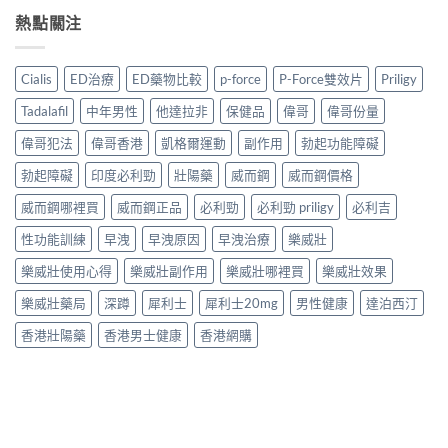
熱點關注
Cialis
ED治療
ED藥物比較
p-force
P-Force雙效片
Priligy
Tadalafil
中年男性
他達拉非
保健品
偉哥
偉哥份量
偉哥犯法
偉哥香港
凱格爾運動
副作用
勃起功能障礙
勃起障礙
印度必利勁
壯陽藥
威而鋼
威而鋼價格
威而鋼哪裡買
威而鋼正品
必利勁
必利勁 priligy
必利吉
性功能訓練
早洩
早洩原因
早洩治療
樂威壯
樂威壯使用心得
樂威壯副作用
樂威壯哪裡買
樂威壯效果
樂威壯藥局
深蹲
犀利士
犀利士20mg
男性健康
達泊西汀
香港壯陽藥
香港男士健康
香港網購