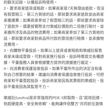
的聊天記錄，以備投訴時使用。
2、要求商家退貨或賠款。如果商家是7天無理由退款，但沒
有假壹賠三、第三方質檢的話，那就要求商家退款並由商家
承擔運費；如果商家參加了假壹賠三的話，那就要求商家除
了退款外，還要按實際支付樂威壯價款的二倍進行賠付，並
承擔所涉及商品的物流費用；如果商家參加了第三方質檢的
話，那就要求商家對商品所付款的壹倍進行賠償，並承擔物
流費用。
3、向購物平臺投訴。如果以上退貨或者賠款和樂威壯販售
商家未達成壹致，可對商家進行投訴，投訴時需提交各種證
據，平臺服務人員會根據雙方提供的證據進行裁定。
4、向消費者保護協會投訴。如果平臺所作出的決定沒有達
到自己想要的結果，建議向消費者保護協會進行投訴，可把
商家和平臺壹起投訴，投訴商家是因為其賣假的樂威壯，投
訴平臺是因為其監管不力。
樂威壯(Levitra)是非常強效的PDE-5抑製劑，且“起效迅速、
勃起硬度高、安全無依賴”，能夠讓伴侶雙方“共同抓住激情