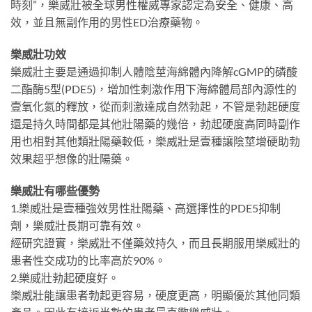
時刻”，樂威壯被全球男性權威專家認定為安全、健康、高
效，並且無副作用的男性ED治療藥物。
樂威壯功效
樂威壯主要是通過抑制人體陰莖海綿體內降解cGMP的磷酸
二酯酶5型(PDE5)，增加性刺激作用下海綿體局部內源性的
壹氧化氮的釋放，從而刺激達成自然勃起，不管是勃起硬度
還是持久時間都是其他壯陽藥的幾倍，勃起硬度高同時副作
用也相對其他類壯陽藥較低，樂威壯是壹種讓陰莖增硬助勃
效果超乎想像的壯陽藥。
樂威壯有哪些優勢
1.樂威壯是壹種強效男性壯陽藥、高選擇性的PDE5抑制
劑，樂威壯長期可靠有效。
經研究證實，樂威壯不僅藥效持久，而且長期服用樂威壯的
患者性交成功的比率高於90%。
2.樂威壯勃起硬度好。
樂威壯能讓患者勃起更容易，硬度更高，明顯優於其他同類