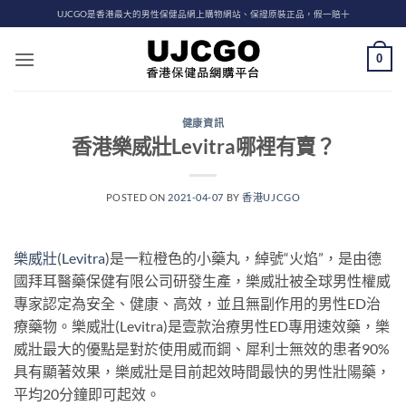
Skip
UJCGO是香港最大的男性保健品網上購物網站、保證原裝正品，假一賠十
to
content
0
健康資訊
香港樂威壯Levitra哪裡有賣？
POSTED ON
2021-04-07
BY
香港UJCGO
樂威壯
(
Levitra
)是一粒橙色的小藥丸，綽號“火焰”，是由德
國拜耳醫藥保健有限公司研發生產，樂威壯被全球男性權威
專家認定為安全、健康、高效，並且無副作用的男性ED治
療藥物。樂威壯(Levitra)是壹款治療男性ED專用速效藥，樂
威壯最大的優點是對於使用威而鋼、犀利士無效的患者90%
具有顯著效果，樂威壯是目前起效時間最快的男性壯陽藥，
平均20分鐘即可起效。