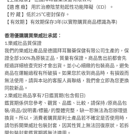
【適 應 癥】 用於治療陰莖勃起性功能障礙（ED）。
【 貯 藏 】低於25℃密封保存。
【 有效期 】有效期保存3年(以實際購買商品標識為準)
香港優購購買樂威壯承諾：
1.樂威壯品質保證
我們的樂威壯產品是德國拜耳醫藥保健有限公司生產的，保
證全部100%為原裝正品，質量有保證。商品售出前都會先
經過詳細檢查完好才會出貨。並小心細緻的包裝商品，避免
商品在運輸過程有所破損。如果您於收到商品時，有損毀而
無法使用，請與本站的客服人員聯絡，我們會立即為您更換
同款新品。
2.樂威壯商品享有7日鑑賞期(包含假日)
鑑賞期係供您參考、觀賞、品鑑、比較，請保持 /原商品包
裝/商品/說明書/標籤/ 的整體完整，缺一恕無法為您辦理退
換貨。所以，消費者購買犀利士產品若不確定是否使用時，
請勿拆開樂威壯包裝封套，因其性質上無法回復原狀，若拆
開包裝封套鑑賞期將無法適用。