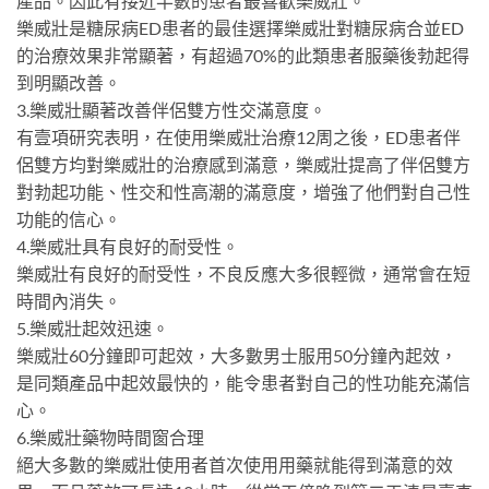
產品。因此有接近半數的患者最喜歡樂威壯。
樂威壯是糖尿病ED患者的最佳選擇樂威壯對糖尿病合並ED
的治療效果非常顯著，有超過70%的此類患者服藥後勃起得
到明顯改善。
3.樂威壯顯著改善伴侶雙方性交滿意度。
有壹項研究表明，在使用樂威壯治療12周之後，ED患者伴
侶雙方均對樂威壯的治療感到滿意，樂威壯提高了伴侶雙方
對勃起功能、性交和性高潮的滿意度，增強了他們對自己性
功能的信心。
4.樂威壯具有良好的耐受性。
樂威壯有良好的耐受性，不良反應大多很輕微，通常會在短
時間內消失。
5.樂威壯起效迅速。
樂威壯60分鐘即可起效，大多數男士服用50分鐘內起效，
是同類產品中起效最快的，能令患者對自己的性功能充滿信
心。
6.樂威壯藥物時間窗合理
絕大多數的樂威壯使用者首次使用用藥就能得到滿意的效