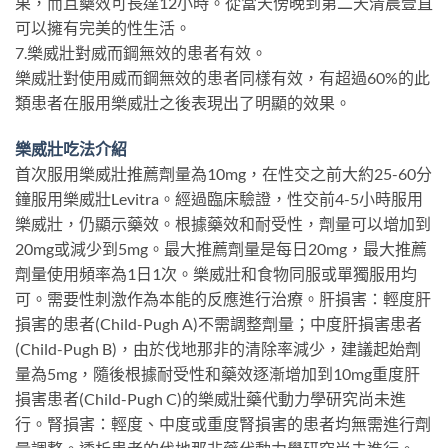
果，而且藥效可長達12小時。從當天傍晚到第二天清晨壹直
可以擁有完美的性生活。
7.樂威壯對威而鋼無效的患者有效。
樂威壯對使用威而鋼無效的患者同樣有效，有超過60%的此
類患者在服用樂威壯之後表現出了明顯的效果。
樂威壯吃法介紹
首次服用樂威壯推薦劑量為10mg，在性交之前大約25-60分
鐘服用樂威壯Levitra。經過臨床驗證，性交前4-5小時服用
樂威壯，仍顯示藥效。根據藥效和耐受性，劑量可以增加到
20mg或減少到5mg。最大推薦劑量是每日20mg，最大推薦
劑量使用頻率為1日1次。樂威壯和食物同服或單獨服用均
可。需要性刺激作為本能的反應進行治療。肝損害：輕度肝
損害的患者(Child-Pugh A)不需調整劑量；中度肝損害患者
(Child-Pugh B)，由於伐地那非的清除率減少，建議起始劑
量為5mg，隨後根據耐受性和藥效逐漸增加到10mg重度肝
損害患者(Child-Pugh C)的樂威壯藥代動力學研究尚未進
行。腎損害：輕度、中度或重度腎損害的患者均無需進行劑