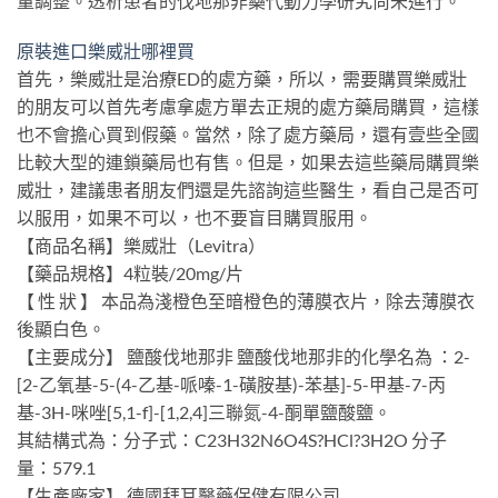
量調整。透析患者的伐地那非藥代動力學研究尚未進行。
原裝進口樂威壯哪裡買
首先，樂威壯是治療ED的處方藥，所以，需要購買樂威壯
的朋友可以首先考慮拿處方單去正規的處方藥局購買，這樣
也不會擔心買到假藥。當然，除了處方藥局，還有壹些全國
比較大型的連鎖藥局也有售。但是，如果去這些藥局購買樂
威壯，建議患者朋友們還是先諮詢這些醫生，看自己是否可
以服用，如果不可以，也不要盲目購買服用。
【商品名稱】樂威壯（Levitra）
【藥品規格】4粒裝/20mg/片
【 性 狀 】 本品為淺橙色至暗橙色的薄膜衣片，除去薄膜衣
後顯白色。
【主要成分】 鹽酸伐地那非 鹽酸伐地那非的化學名為 ：2-
[2-乙氧基-5-(4-乙基-哌嗪-1-磺胺基)-苯基]-5-甲基-7-丙
基-3H-咪唑[5,1-f]-[1,2,4]三聯氮-4-酮單鹽酸鹽。
其結構式為：分子式：C23H32N6O4S?HCl?3H2O 分子
量：579.1
【生產廠家】 德國拜耳醫藥保健有限公司