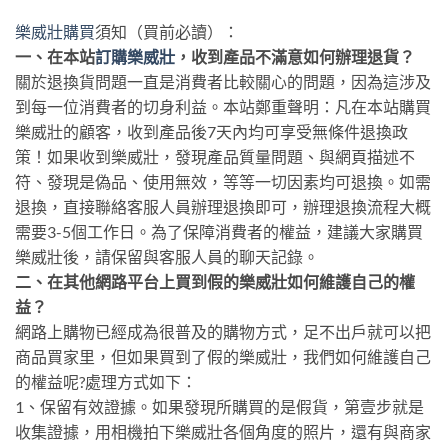
樂威壯購買
須知（買前必讀）：
一、在本站
訂購樂威壯
，收到產品不滿意如何辦理退貨？
關於退換貨問題一直是消費者比較關心的問題，因為這涉及
到每一位消費者的切身利益。本站鄭重聲明：凡在本站購買
樂威壯的顧客，收到產品後7天內均可享受無條件退換政
策！如果收到樂威壯，發現產品質量問題、與網頁描述不
符、發現是偽品、使用無效，等等一切因素均可退換。如需
退換，直接聯絡客服人員辦理退換即可，辦理退換流程大概
需要3-5個工作日。為了保障消費者的權益，建議大家購買
樂威壯後，請保留與客服人員的聊天記錄。
二、在其他網路平台上買到假的樂威壯如何維護自己的權
益？
網路上購物已經成為很普及的購物方式，足不出戶就可以把
商品買家里，但如果買到了假的樂威壯，我們如何維護自己
的權益呢?處理方式如下：
1、保留有效證據。如果發現所購買的是假貨，第壹步就是
收集證據，用相機拍下樂威壯各個角度的照片，還有與商家