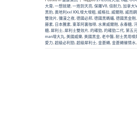
大膏
,
一想就硬
,
一炮到天亮
,
保羅V8
,
倍耐力
,
加拿大Vi
黑豹
,
奧地利xxl XXL增大增粗
,
威格拉
,
威爾剛
,
威而鋼
雙效片
,
彌漫之夜
,
德國必邦
,
德國黑螞蟻
,
德國黑金剛
藤素
,
日本騰素
,
東革阿裏咖啡
,
水果威爾剛
,
永春糖
,
糖
,
犀利士
,
犀利士雙效片
,
的確勁
,
的確勁二代
,
第五
man增大丸
,
美國威樂
,
美國黑金
,
老中醫
,
耐士男用噴
愛力
,
超級必利勁
,
超級犀利士
,
金蒼蠅
,
金蒼蠅催情水