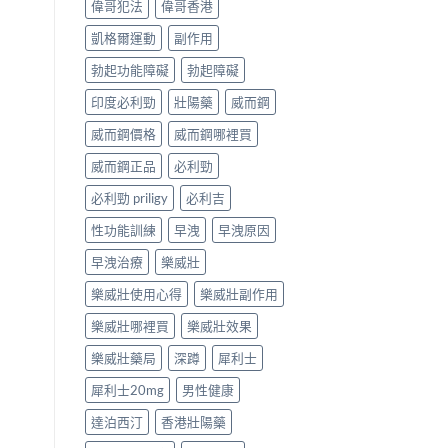
偉哥犯法
偉哥香港
凱格爾運動
副作用
勃起功能障礙
勃起障礙
印度必利勁
壯陽藥
威而鋼
威而鋼價格
威而鋼哪裡買
威而鋼正品
必利勁
必利勁 priligy
必利吉
性功能訓練
早洩
早洩原因
早洩治療
樂威壯
樂威壯使用心得
樂威壯副作用
樂威壯哪裡買
樂威壯效果
樂威壯藥局
深蹲
犀利士
犀利士20mg
男性健康
達泊西汀
香港壯陽藥