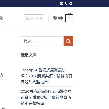
登入 / 註冊
購物車
貨
0
近期文章
Tadacip 20香港邊度買最穩
能障
陣？2026購買渠道、價錢與真
假辨別完整指南
2026香港威而鋼Viagra邊度買
正貨？購買渠道、價錢與真假
辨別完整指南
XL增