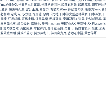
maxVIMAX
,
卡宴日本性奮劑
,
卡瑪格樂威壯
,
印度必利勁
,
印度果凍
,
印度神油
,
威馬
,
威馬持久液
,
宮廷玉液
,
希愛力
,
希愛力20mg 超級艾力達
,
希愛力5mg
,
希
,
必利勁
,
必利吉
,
必力勁
,
悍馬糖
,
惡魔丘比特
,
日本淑女剋星精華素
,
日本神油
,
日
汗馬糖
,
汗馬紅糖
,
汗馬金糖
,
汗馬黑糖
,
泰坦凝膠
,
泰坦凝膠加強版
,
液態威而鋼
,
漢
元素日韓虎王
,
紅金偉哥
,
綠騎士
,
美國maxman
,
美國VigRX
,
美國VigRX Pluswenic
劑
,
艾力達雙效
,
英國威馬
,
華佗神丹
,
菱形威而鋼
,
萬艾可
,
藍魔催情水
,
藤素
,
超級
,
雙效威爾剛
,
雙效希愛力
,
雙效犀利士
,
韓國奇力片
,
香港老中醫
,
黃金偉哥