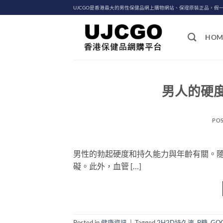
Skip
UJCGO是香港最大的男性保健品網上購物網站、保證原裝正品，假
to
content
HOM
男人的硬
PO
男性的勃起硬度和持久能力與年齡有關。
礙。此外，血管 […]
Posted in
健康資訊
|
Tagged
2H2D持久液
,
B糖
,
GO