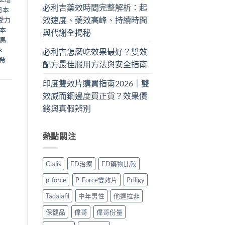
必利吉藥效時間完整解析：起
日本
效速度、藥效高峰、持續時間
愛力
本
與代謝全揭秘
馬
k
必利吉怎麼吃效果最好？雙效
希
配方最佳服用方法與安全指南
印度雙效片購買指南2026｜雙
效威而鋼邊度買正貨？效果價
錢與真假辨別
熱點關注
Cialis
ED治療
ED藥物比較
p-force
P-Force雙效片
Priligy
Tadalafil
中年男性
他達拉非
保健品
偉哥
偉哥份量