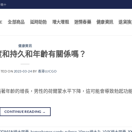
一賠十
E
全部商品
延時助勃
增大增粗
迷情春藥
健康資訊
退貨換
健康資訊
度和持久和年齡有關係嗎？
STED ON
2023-03-24
BY
香港UJCGO
隨著年齡的增長，男性的荷爾蒙水平下降，這可能會導致勃起功
CONTINUE READING
→
ODMAN增大膠囊
,
hamerhamer candy
,
p-force
,
Vimax增大丸
,
VVK增大膠囊
,
X