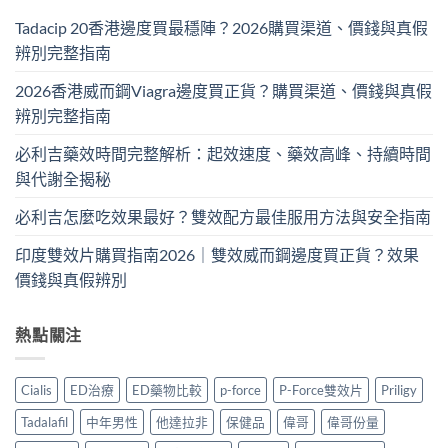
Tadacip 20香港邊度買最穩陣？2026購買渠道、價錢與真假
辨別完整指南
2026香港威而鋼Viagra邊度買正貨？購買渠道、價錢與真假
辨別完整指南
必利吉藥效時間完整解析：起效速度、藥效高峰、持續時間
與代謝全揭秘
必利吉怎麼吃效果最好？雙效配方最佳服用方法與安全指南
印度雙效片購買指南2026｜雙效威而鋼邊度買正貨？效果
價錢與真假辨別
熱點關注
Cialis
ED治療
ED藥物比較
p-force
P-Force雙效片
Priligy
Tadalafil
中年男性
他達拉非
保健品
偉哥
偉哥份量