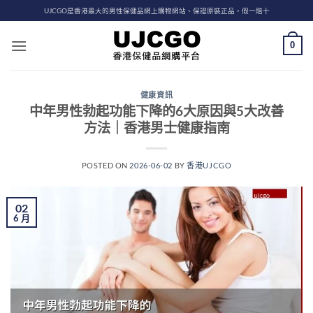
Skip
UJCGO是香港最大的男性保健品網上購物網站、保證原裝正品，假一賠十
to
content
0
健康資訊
中年男性勃起功能下降的6大原因與5大改善
方法｜香港男士健康指南
POSTED ON
2026-06-02
BY
香港UJCGO
02
6 月