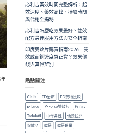
必利吉藥效時間完整解析：起
效速度、藥效高峰、持續時間
與代謝全揭秘
必利吉怎麼吃效果最好？雙效
配方最佳服用方法與安全指南
印度雙效片購買指南2026｜雙
效威而鋼邊度買正貨？效果價
錢與真假辨別
隨年
熱點關注
Cialis
ED治療
ED藥物比較
p-force
P-Force雙效片
Priligy
Tadalafil
中年男性
他達拉非
保健品
偉哥
偉哥份量