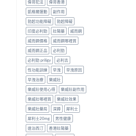
偉哥犯法
偉哥香港
凱格爾運動
副作用
勃起功能障礙
勃起障礙
印度必利勁
壯陽藥
威而鋼
威而鋼價格
威而鋼哪裡買
威而鋼正品
必利勁
必利勁 priligy
必利吉
性功能訓練
早洩
早洩原因
早洩治療
樂威壯
樂威壯使用心得
樂威壯副作用
樂威壯哪裡買
樂威壯效果
樂威壯藥局
深蹲
犀利士
犀利士20mg
男性健康
達泊西汀
香港壯陽藥