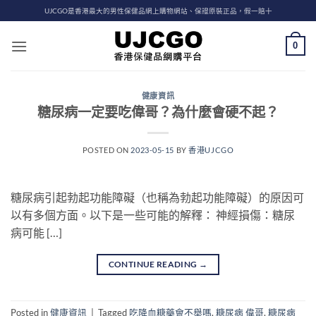
Skip
UJCGO是香港最大的男性保健品網上購物網站、保證原裝正品，假一賠十
to
content
0
健康資訊
糖尿病一定要吃偉哥？為什麼會硬不起？
POSTED ON
2023-05-15
BY
香港UJCGO
糖尿病引起勃起功能障礙（也稱為勃起功能障礙）的原因可
以有多個方面。以下是一些可能的解釋： 神經損傷：糖尿
病可能 […]
CONTINUE READING
→
Posted in
健康資訊
|
Tagged
吃降血糖藥會不舉嗎
,
糖尿病 偉哥
,
糖尿病