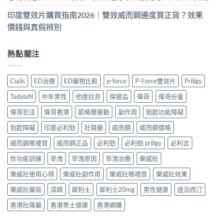
印度雙效片購買指南2026｜雙效威而鋼邊度買正貨？效果
價錢與真假辨別
熱點關注
Cialis
ED治療
ED藥物比較
p-force
P-Force雙效片
Priligy
Tadalafil
中年男性
他達拉非
保健品
偉哥
偉哥份量
偉哥犯法
偉哥香港
凱格爾運動
副作用
勃起功能障礙
勃起障礙
印度必利勁
壯陽藥
威而鋼
威而鋼價格
威而鋼哪裡買
威而鋼正品
必利勁
必利勁 priligy
必利吉
性功能訓練
早洩
早洩原因
早洩治療
樂威壯
樂威壯使用心得
樂威壯副作用
樂威壯哪裡買
樂威壯效果
樂威壯藥局
深蹲
犀利士
犀利士20mg
男性健康
達泊西汀
香港壯陽藥
香港男士健康
香港網購