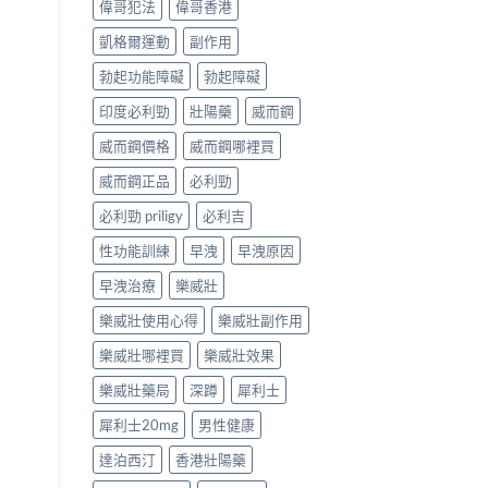
偉哥犯法
偉哥香港
凱格爾運動
副作用
勃起功能障礙
勃起障礙
印度必利勁
壯陽藥
威而鋼
威而鋼價格
威而鋼哪裡買
威而鋼正品
必利勁
必利勁 priligy
必利吉
性功能訓練
早洩
早洩原因
早洩治療
樂威壯
樂威壯使用心得
樂威壯副作用
樂威壯哪裡買
樂威壯效果
樂威壯藥局
深蹲
犀利士
犀利士20mg
男性健康
達泊西汀
香港壯陽藥