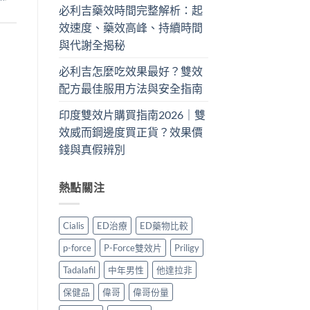
必利吉藥效時間完整解析：起
效速度、藥效高峰、持續時間
與代謝全揭秘
必利吉怎麼吃效果最好？雙效
配方最佳服用方法與安全指南
印度雙效片購買指南2026｜雙
效威而鋼邊度買正貨？效果價
錢與真假辨別
熱點關注
Cialis
ED治療
ED藥物比較
p-force
P-Force雙效片
Priligy
Tadalafil
中年男性
他達拉非
保健品
偉哥
偉哥份量