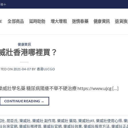
一賠十
E
全部商品
延時助勃
增大增粗
迷情春藥
健康資訊
退貨換
健康資訊
威壯香港哪裡買？
STED ON
2021-04-07
BY
香港UJCGO
名藥 糖尿病陽痿不舉不硬治療 https://www.ujcg […]
CONTINUE READING
→
威壯
,
屈臣氏
,
樂威壯
,
樂威壯 副作用
,
樂威壯 藥局
,
樂威壯ptt
,
樂威壯使用心得
,
樂
壯台灣官網
,
樂威壯哪裡買
,
樂威壯官網
,
樂威壯效果
,
樂威壯服用方法
,
樂威壯正