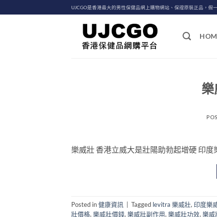
Skip
UJCGO是香港最大的男性保健品網上購物網站、保證原裝正品，假
to
content
HOM
樂
PO
樂威壯 香港立威大是壯陽助勃起增硬 印度樂威壯學
Posted in
健康資訊
|
Tagged
levitra 樂威壯
,
印度樂
壯價格
,
樂威壯價錢
,
樂威壯副作用
,
樂威壯功效
,
樂威