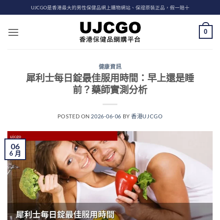
Skip
UJCGO是香港最大的男性保健品網上購物網站、保證原裝正品，假一賠十
to
content
0
健康資訊
犀利士每日錠最佳服用時間：早上還是睡
前？藥師實測分析
POSTED ON
2026-06-06
BY
香港UJCGO
06
6 月