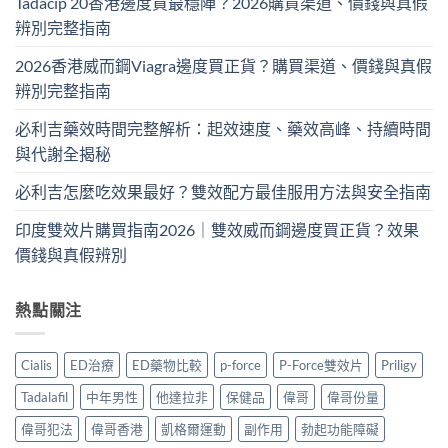
Tadacip 20香港邊度買最穩陣？2026購買渠道、價錢與真假
辨別完整指南
2026香港威而鋼Viagra邊度買正貨？購買渠道、價錢與真假
辨別完整指南
必利吉藥效時間完整解析：起效速度、藥效高峰、持續時間
與代謝全揭秘
必利吉怎麼吃效果最好？雙效配方最佳服用方法與安全指南
印度雙效片購買指南2026｜雙效威而鋼邊度買正貨？效果
價錢與真假辨別
熱點關注
Cialis
ED治療
ED藥物比較
p-force
P-Force雙效片
Priligy
Tadalafil
中年男性
他達拉非
保健品
偉哥
偉哥份量
偉哥犯法
偉哥香港
凱格爾運動
副作用
勃起功能障礙