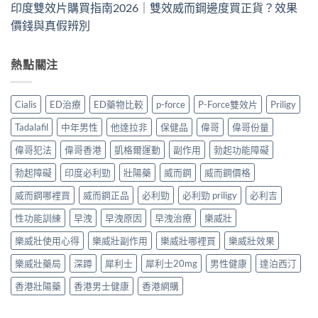
印度雙效片購買指南2026｜雙效威而鋼邊度買正貨？效果
價錢與真假辨別
熱點關注
Cialis
ED治療
ED藥物比較
p-force
P-Force雙效片
Priligy
Tadalafil
中年男性
他達拉非
保健品
偉哥
偉哥份量
偉哥犯法
偉哥香港
凱格爾運動
副作用
勃起功能障礙
勃起障礙
印度必利勁
壯陽藥
威而鋼
威而鋼價格
威而鋼哪裡買
威而鋼正品
必利勁
必利勁 priligy
必利吉
性功能訓練
早洩
早洩原因
早洩治療
樂威壯
樂威壯使用心得
樂威壯副作用
樂威壯哪裡買
樂威壯效果
樂威壯藥局
深蹲
犀利士
犀利士20mg
男性健康
達泊西汀
香港壯陽藥
香港男士健康
香港網購