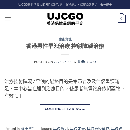
Skip
UJCGO是香港最大的男性保健品網上購物網站、保證原裝正品，假一賠十
to
content
0
健康資訊
香港男性早洩治療 控射障礙治療
POSTED ON
2024-04-15
BY
香港UJCGO
治療控射障礙 / 早洩的最終目的是令患者及及伴侶重獲滿
足，本中心旨在達到治療目的，使患者無需終身依賴藥物。
有效 […]
CONTINUE READING
→
Posted in
健康資訊
|
Tagged
早洩原因
,
早洩定義
,
早洩治療藥物
,
早洩治