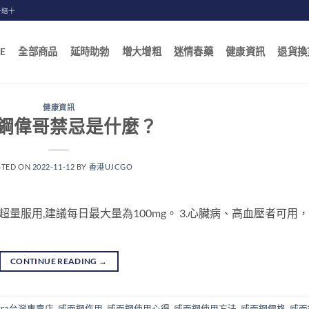
一賠十
E
全部商品
延時助勃
增大增粗
迷情春藥
健康資訊
退貨換
健康資訊
鋼偉哥禁忌是什麼？
STED ON
2022-11-12
BY
香港UJCGO
超量服用,建議每日最大量為100mg。 3.心臟病、高血壓者可用，
CONTINUE READING
→
gra台灣專賣店
,
威而鋼作用
,
威而鋼使用心得
,
威而鋼使用方法
,
威而鋼價格
,
威而