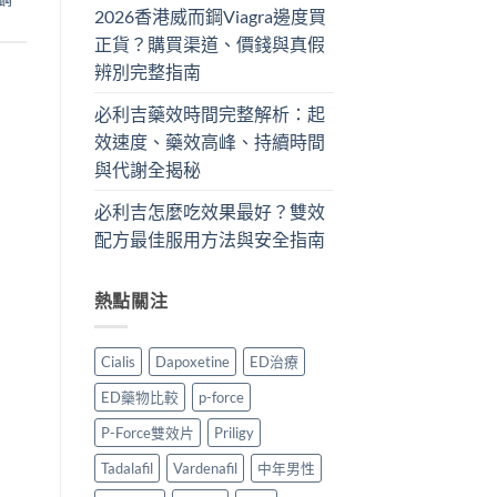
2026香港威而鋼Viagra邊度買
正貨？購買渠道、價錢與真假
辨別完整指南
必利吉藥效時間完整解析：起
效速度、藥效高峰、持續時間
與代謝全揭秘
必利吉怎麼吃效果最好？雙效
配方最佳服用方法與安全指南
熱點關注
Cialis
Dapoxetine
ED治療
ED藥物比較
p-force
P-Force雙效片
Priligy
Tadalafil
Vardenafil
中年男性