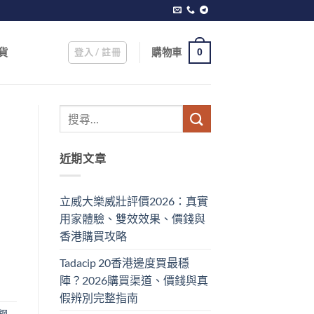
登入 / 註冊
購物車
貨
0
近期文章
立威大樂威壯評價2026：真實
用家體驗、雙效效果、價錢與
香港購買攻略
Tadacip 20香港邊度買最穩
陣？2026購買渠道、價錢與真
假辨別完整指南
鋼