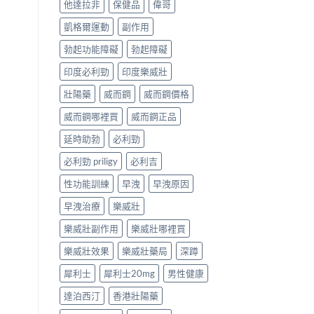
他達拉非
保健品
偉哥
凱格爾運動
副作用
勃起功能障礙
勃起障礙
印度必利勁
印度樂威壯
壯陽藥
威而鋼
威而鋼價格
威而鋼哪裡買
威而鋼正品
延時助勃
必利勁
必利勁 priligy
必利吉
性功能訓練
早洩
早洩原因
早洩治療
樂威壯
樂威壯副作用
樂威壯哪裡買
樂威壯效果
樂威壯藥局
深蹲
犀利士
犀利士20mg
男性健康
達泊西汀
香港壯陽藥