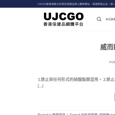
Skip
UJCGO是香港最大的男性保健品網上購物網站、保證原裝正品，假
to
content
HOM
威而
PO
1.禁止與任何形式的硝酸酯類混用。 2.禁止
[…]
Posted in
健康資訊
|
Tagged
女性威而鋼
,
威而鋼via