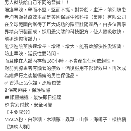
男人就該給自己不同的嘗試！！
陽痿早洩，舉而不堅，堅而不挺。對腎虧，虛汗，前列腺患
者均有顯著療效本品是美國保羅生物科技（集團）有限公司
在全球範圍內獲得了巨大成功的陰莖壯陽產品。由多位醫學
界精英研製而成，採用最尖端的科技配方，使人體吸收快，
能迅速恢復體力。
能促進陰莖快速增長、增粗、增大、能有效解決性愛短暫，
防止早洩、延長性愛時間。
而且能在人體內存留180小時，不會產生任何依賴性。
對前列腺患者有顯著的療效，酒後服用不影響效果。再次成
為繼偉哥之後最暢銷的男性保健品。
✅ 香港正品保證，原廠包裝
🔒 保密包裝，保護私隱
🚚 順豐速遞，最快即日送達
💳 貨到付款，安全可靠
【主要成分】
MACA粉，白砂糖，木糖醇，蟲草，山參，海椰子，櫻桃橘
【適應人群】