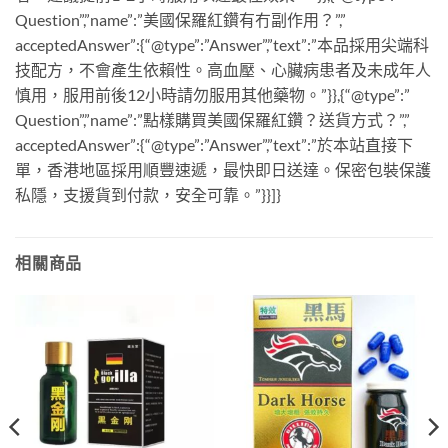
Question”,”name”:”美國保羅紅鑽有冇副作用？”,”
acceptedAnswer”:{“@type”:”Answer”,”text”:”本品採用尖端科
技配方，不會產生依賴性。高血壓、心臟病患者及未成年人
慎用，服用前後12小時請勿服用其他藥物。”}},{“@type”:”
Question”,”name”:”點樣購買美國保羅紅鑽？送貨方式？”,”
acceptedAnswer”:{“@type”:”Answer”,”text”:”於本站直接下
單，香港地區採用順豐速遞，最快即日送達。保密包裝保護
私隱，支援貨到付款，安全可靠。”}}]}
相關商品