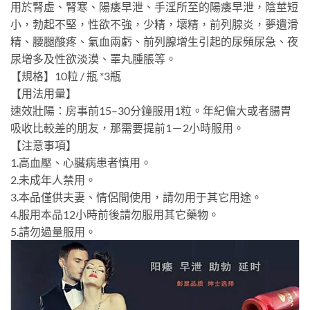
用於腎虛、腎寒、陽痿早泄、手淫所至的陽痿早泄，陰莖短
小，勃起不堅，性欲不強，少精，壞精，前列腺炎，夢遺滑
精、腰腿酸疼、氣血兩虧、前列腺增生引起的尿頻尿急、夜
尿增多及性欲淡漠、睪丸腫脹等。
【規格】10粒 / 瓶 *3瓶
【用法用量】
速效壯陽：房事前15–30分鐘服用1粒。年紀偏大或者腸胃
吸收比較差的朋友，那需要提前1－2小時服用。
【注意事項】
1.高血壓、心臟病患者慎用。
2.未成年人禁用。
3.本品僅供夫妻、情侶間使用，請勿用于其它用途。
4.服用本品12小時前後請勿服用其它藥物。
5.請勿過量服用。