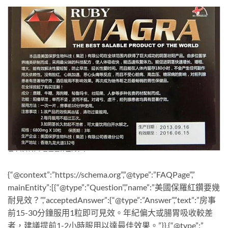
{“@context”:”https://schema.org”,”@type”:”FAQPage”,”
mainEntity”:[{“@type”:”Question”,”name”:”美國保羅紅鑽要幾
耐見效？”,”acceptedAnswer”:{“@type”:”Answer”,”text”:”房事
前15-30分鐘服用1粒即可見效。年紀偏大或腸胃吸收較差
者，建議提前1-2小時服用以達最佳效果。”}},{“@type”:”