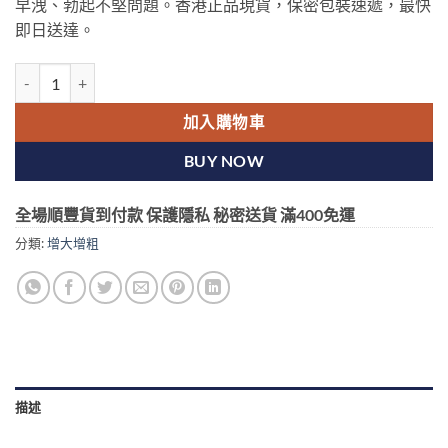
早洩、勃起不堅問題。香港正品現貨，保密包裝速遞，最快
即日送達。
美國保羅紅鑽 VIAGRA 助勃增硬 增粗增大 香港現貨正品 數量
加入購物車
BUY NOW
全場順豐貨到付款 保護隱私 秘密送貨 滿400免運
分類:
增大增粗
描述