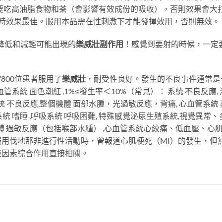
天不要吃高油脂食物和茶（會影響有效成份的吸收），否則效果會大
延時效果最佳。服用本品需在性刺激下才能發揮效用，否則無效。
降低和減輕可能出現的
樂威壯副作用
！感覺到要射的時候，一定
800位患者服用了
樂威壯
，耐受性良好。發生的不良事件通常是一
血管系統 面色潮紅 ,1%≤發生率＜10%（常見）： 系統 不良反應,
： 系統 不良反應,整個機體 面部水腫，光過敏反應，背痛, 心血管系
神經系統 嗜睡 ,呼吸系統 呼吸困難, 特殊感覺泌尿生殖系統,視覺
 整個機體 過敏反應（包括喉部水腫） ,心血管系統心絞痛、低血壓、
用伐地那非進行性活動時，曾報道心肌梗死（MI）的發生，但
些因素綜合作用直接相關。