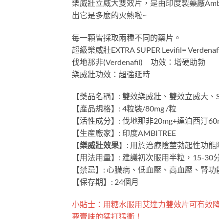
樂威壯立威大雙效片，是由印度製藥廠Amb
出它是多麼的火熱啦~
每一顆皆採取兩種不同的藥片。
超級樂威壯EXTRA SUPER Levifil= Verdenafil
伐地那非(Verdenafil) 功效：增硬助勃
樂威壯功效：超強延時
【藥品名稱】: 雙效樂威壯、雙效立威大、Sup
【產品規格】: 4粒裝/80mg /粒
【活性成分】: 伐地那非20mg+達泊西汀60
【生産廠家】: 印度AMBITREE
【
樂威壯效果
】: 用於治療陰莖勃起性功能
【用法用量】: 建議初次服用半粒，15-30
【禁忌】: 心臟病、低血壓、高血壓、腎
【保存期】: 24個月
小貼士：用糖水服用艾達力雙效片可有效
要壹味的猛打猛衝！