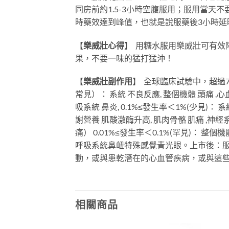
同房前約1.5-3小時空腹服用；服用當
時藥效達到峰值，也就是說服藥後3小時
【
樂威壯心得
】
用糖水服用樂威壯可有效
果，不要一味的猛打猛沖！
【
樂威壯副作用
】
全球臨床試驗中，超過7
常見）： 系統 不良反應, 整個機體 頭痛 ,心
吸系統 鼻炎, 0.1%≤發生率＜1%(少見)
謝營養 肌酸激酶升高, 肌肉骨骼 肌痛 ,
痛） 0.01%≤發生率＜0.1%(罕見)：
呼吸系統鼻衄特殊感覺青光眼。上市後：服
動，或與患乾潛在的心血管疾病，或與這
相關商品