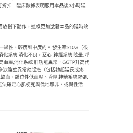
打折扣！臨床數據表明服用本品後3小時延
要放慢下動作，這樣更加激發本品的延時效
過性、輕度到中度的。 發生率≥10%（很
 消化系統 消化不良，惡心 ,神經系統 眩暈, 呼
統 高血壓,消化系統 肝功能異常，GGTP升高代
異常、多淚陰莖異常勃起癥（包括勃起延長或疼
心肌缺血、體位性低血壓、昏劂,神精系統緊張,
無法確定心肌梗死與伐地那非，或與性活