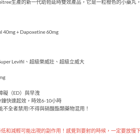
itree生產的新一代助勃延時雙效產品，它是一粒橙色的小藥丸
 40mg + Dapoxetine 60mg
er Levifil、超級樂威壯、超級立威大
mg
障礙（ED）與早洩
分鐘快速起效，時效6-10小時
功能不全者禁用!不得與硝酸酯類藥物混用！
降低和減輕可能出現的副作用！感覺到要射的時候，一定要放慢