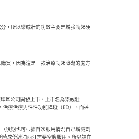
成分，所以樂威壯的功效主要是增強勃起硬
以購買，因為這是一款治療勃起障礙的處方
由拜耳公司開發上市，上市名為樂威壯
用藥，治療治療男性性功能障礙（ED）。而達
用1片。（後期也可根據首次服用情況自己增減劑
及延時成份達泊西汀需要空腹服用。所以請在