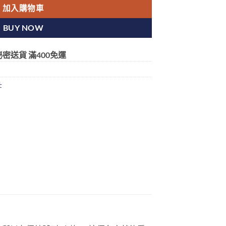
加入購物車
BUY NOW
密送貨 滿400免運
壯