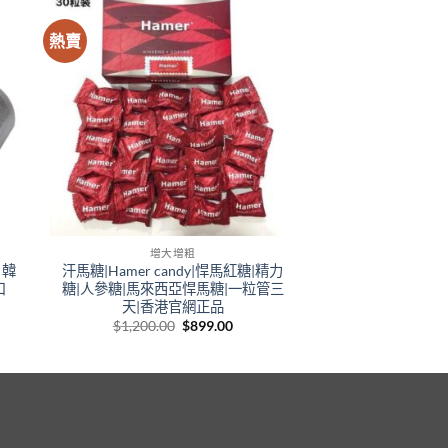
熱賣
+
增大增粗
 韓
汗馬糖|Hamer candy|悍馬紅糖|精力
口
糖|人參糖|馬來西亞悍馬糖|一粒管三
天|香港官網正品
e
Original
Current
$
1,200.00
$
899.00
e:
price
price
.00
was:
is:
ugh
$1,200.00.
$899.00.
99.00