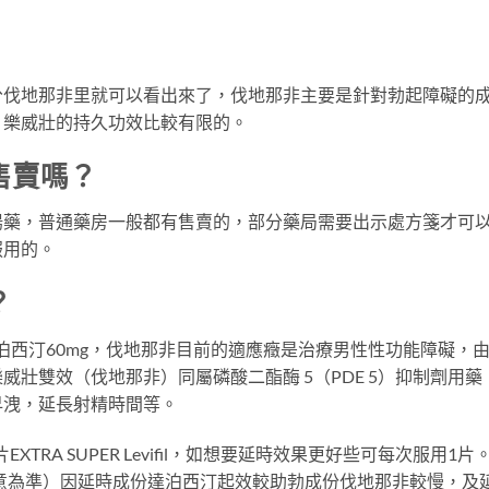
分伐地那非里就可以看出來了，伐地那非主要是針對勃起障礙的
，樂威壯的持久功效比較有限的。
售賣嗎？
陽藥，普通藥房一般都有售賣的，部分藥局需要出示處方箋才可
服用的。
？
達泊西汀60mg，伐地那非目前的適應癥是治療男性性功能障礙，
，樂威壯雙效（伐地那非）同屬磷酸二酯酶 5（PDE 5）抑制劑
早洩，延長射精時間等。
XTRA SUPER Levifil，如想要延時效果更好些可每次服
己滿意為準）因延時成份達泊西汀起效較助勃成份伐地那非較慢，