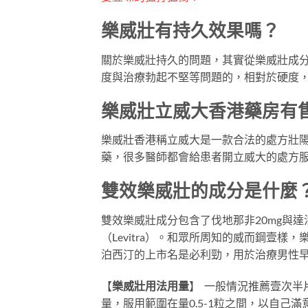
樂威壯有持久效果嗎？
關於樂威壯持久的問題，其實從樂威壯成
度與治療勃起不堅等問題的，相對於硬度
樂威壯立威大香港藥房有
樂威壯香港稱立威大是一款合法的處方壯
藥，很多醫師都會給患者開立威大的處方
雙效樂威壯的成分是什麼
雙效樂威壯成分包含了伐地那非20mg與
（Levitra）。和眾所周知的威而鋼壹樣
泊西汀的上市名是必利勁，用於治療男性
【
樂威壯用法用量
】
一般情況推薦壹次半片E
量，服用範圍在量0.5-1粒之間，以自