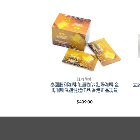
+
+
時助勃
延時助勃
y)治療男性陽痿早洩鹽
泰國勝利咖啡 能量咖啡 壯陽咖啡 金
立威
【香港藥店正品】
馬咖啡滋補健體佳品 香港正品現貨
Price
–
$
2,299.00
$
409.00
range:
$399.00
through
$2,299.00