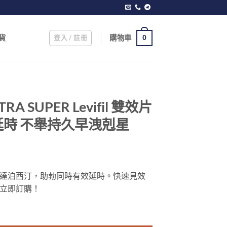
登入 / 註冊
購物車
貨
0
A SUPER Levifil 雙效片
時 不舉持久早洩剋星
達泊西汀，助勃同時有效延時。快速見效
立即訂購！
Levifil 雙效片 藍箭頭雙效助勃延時 不舉持久早洩剋星 數量