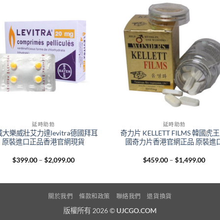
+
延時助勃
延時助勃
大樂威壯艾力達levitra德國拜耳
奇力片 KELLETT FILMS 韓國虎王
原裝進口正品香港官網現貨
國奇力片香港官網正品 原裝進
Price
Pric
$
399.00
–
$
2,099.00
$
459.00
–
$
1,499.00
range:
rang
$399.00
$459
through
thro
$2,099.00
$1,4
關於我們
條款和政策
聯絡我們
退貨換貨
版權所有 2026 ©
UJCGO.COM