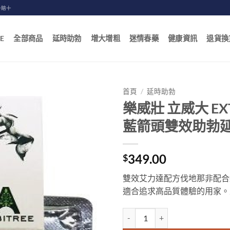
一賠十
E
全部商品
延時助勃
增大增粗
迷情春藥
健康資訊
退貨換
首頁
/
延時助勃
樂威壯 立威大 EXTR
藍箭頭雙效助勃延
349.00
$
雙效艾力達配方伐地那非配合
適合追求高品質體驗的用家。
樂威壯 立威大 EXTRA SUPER 