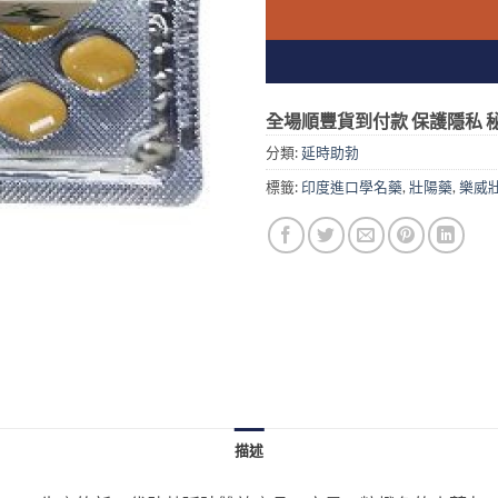
全場順豐貨到付款 保護隱私 秘
分類:
延時助勃
標籤:
印度進口學名藥
,
壯陽藥
,
樂威
描述