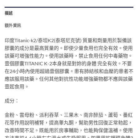
描述
額外資訊
印度Titanic-k2/泰坦K2(泰塔尼克號) 質量和劑量用於製備該
膠囊的成分是最高質量的。即使少量食用也完全有效。使用
該藥可增強性能力。使用該藥時，禁止食用任何中毒藥物。
壹個膠囊TITANIC K-2本身就是對妳的身體 完全有效。不要
在24小時內使用超過壹個膠囊。患有肺結核和血壓的患者不
應該服用該藥。任何其他對抗性功能增強藥物都不應與該藥
壹起食用。
成分：
金粉、雲母粉、派利吞草、三果木、南非醉茄、蘆筍、番紅
花等作用說明補腎，提高睾丸酮，幫助男性回復正常勃起，
改善時間不足。既能用於房事輔助，也能夠保健溫補。使用
方法事前4-6小時左右溫水或牛奶服用。如果用於調理身體3