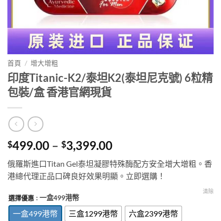
首頁
/
增大增粗
印度Titanic-K2/泰坦K2(泰坦尼克號) 6粒精
包裝/盒 香港官網現貨
Price
499.00
–
3,399.00
$
$
range:
俄羅斯進口Titan Gel泰坦凝膠特殊酶配方安全增大增粗。香
$499.00
港總代理正品口碑良好效果明顯。立即選購！
through
$3,399.00
清除
: 一盒499港幣
選擇優惠
一盒499港幣
三盒1299港幣
六盒2399港幣