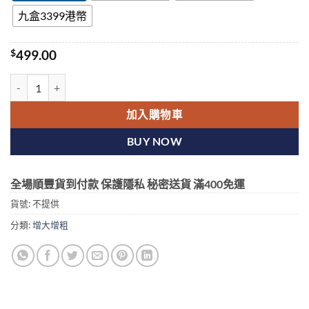
九盒3399港幣
$
499.00
印度Titanic-K2/泰坦K2(泰坦尼克號) 6粒精包裝/盒 香港官網現貨 數量
加入購物車
BUY NOW
全場順豐貨到付款 保護隱私 秘密送貨 滿400免運
貨號:
不提供
分類:
增大增粗