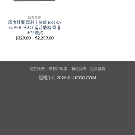
延時助勃
印度紅魔 犀利士雙效 EXTRA
SUPER I-COT 延時助勃 香港
正品現貨
Price
$
329.00
–
$
2,259.00
range:
$329.00
through
$2,259.00
關於我們
條款和政策
聯絡我們
退貨換貨
版權所有 2026 ©
UJCGO.COM