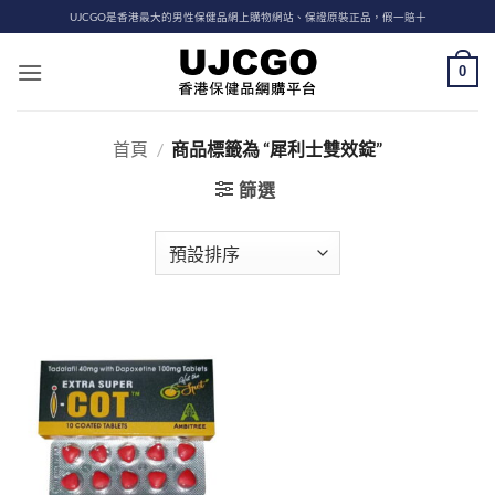
Skip
UJCGO是香港最大的男性保健品網上購物網站、保證原裝正品，假一賠十
to
content
0
首頁
/
商品標籤為 “犀利士雙效錠”
篩選