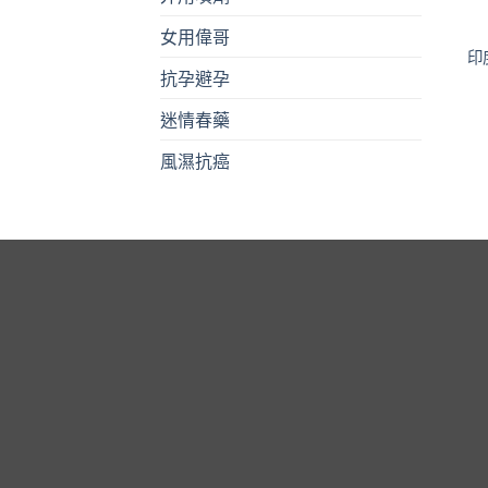
女用偉哥
印
抗孕避孕
迷情春藥
風濕抗癌