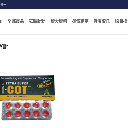
一賠十
E
全部商品
延時助勃
增大增粗
迷情春藥
健康資訊
退貨換
價”