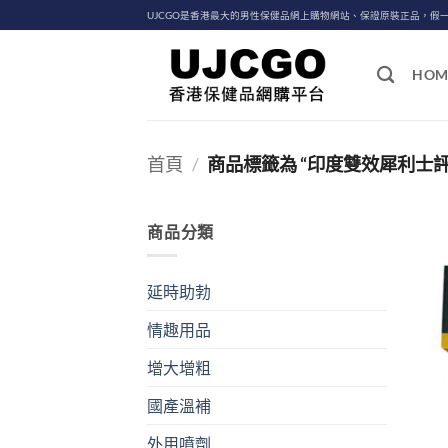
Skip
UJCGO是香港最大的男性保健品網上購物網站、保證原裝正品，假
to
content
HOM
首頁
/
商品標籤為 “印度雙效犀利士評
商品分類
延時助勃
情趣用品
增大增粗
國產溫補
外用噴劑
+