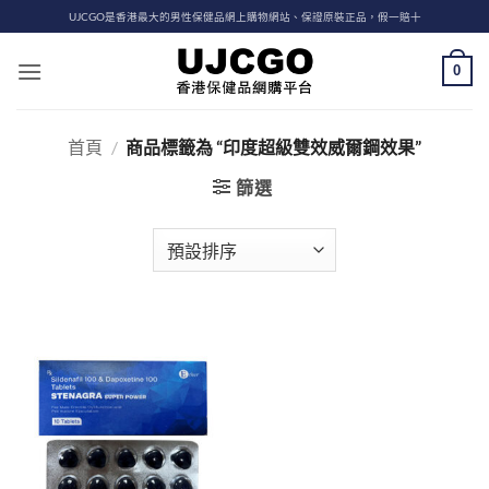
Skip
UJCGO是香港最大的男性保健品網上購物網站、保證原裝正品，假一賠十
to
content
0
首頁
/
商品標籤為 “印度超級雙效威爾鋼效果”
篩選